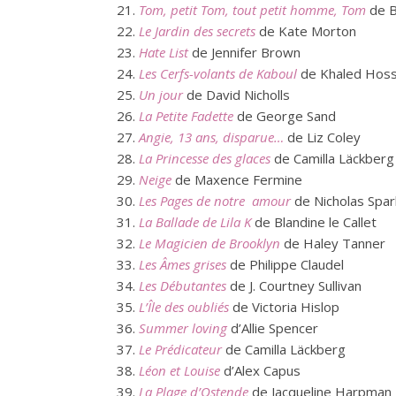
Tom, petit Tom, tout petit homme, Tom
de B
Le Jardin des secrets
de Kate Morton
Hate List
de Jennifer Brown
Les Cerfs-volants de Kaboul
de Khaled Hoss
Un jour
de David Nicholls
La Petite Fadette
de George Sand
Angie, 13 ans, disparue…
de Liz Coley
La Princesse des glaces
de Camilla Läckberg
Neige
de Maxence Fermine
Les Pages de notre amour
de Nicholas Spar
La Ballade de Lila K
de Blandine le Callet
Le Magicien de Brooklyn
de Haley Tanner
Les Âmes grises
de Philippe Claudel
Les Débutantes
de J. Courtney Sullivan
L’Île des oubliés
de Victoria Hislop
Summer loving
d’Allie Spencer
Le Prédicateur
de Camilla Läckberg
Léon et Louise
d’Alex Capus
La Plage d’Ostende
de Jacqueline Harpman