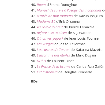
Room
d’Emma Donoghue
Manuel de survie à l’usage des incapables
d
Auprès de moi toujours
de Kazuo Ishiguro
Madame Bâ
d’Erik Orsenna
Au revoir là-haut
de Pierre Lemaitre
Before I Go to Sleep
de S. J. Watson
Où on va, papa ?
de Jean-Louis Fournier
Les Visages
de Jesse Kellerman
Les Larmes de Tarzan
de Katarina Mazetti
L’Insomnie des étoiles
de Marc Dugain
HHhH
de Laurent Binet
Le Prince de la brume
de Carlos Ruiz Zafón
Cet Instant-là
de Douglas Kennedy
BDs