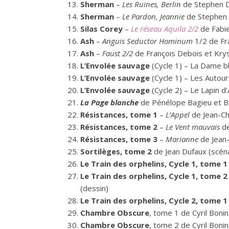
Sherman
–
Les Ruines, Berlin
de Stephen D
Sherman
–
Le Pardon, Jeannie
de Stephen 
Silas Corey
–
Le réseau Aquila 2/2
de Fabie
Ash
–
Anguis Seductor Hominum
1/2 de Fr
Ash
–
Faust 2/2
de François Debois et Krys
L’Envolée sauvage
(Cycle 1) – La Dame b
L’Envolée sauvage
(Cycle 1) – Les Autou
L’Envolée sauvage
(Cycle 2) – Le Lapin d
La Page blanche
de Pénélope Bagieu et B
Résistances, tome 1
–
L’Appel
de Jean-Chr
Résistances, tome 2
–
Le Vent mauvais
de
Résistances, tome 3
–
Marianne
de Jean-
Sortilèges, tome 2
de Jean Dufaux (scéna
Le Train des orphelins, Cycle 1, tome 1
Le Train des orphelins, Cycle 1, tome 2
(dessin)
Le Train des orphelins, Cycle 2, tome 1
Chambre Obscure
, tome 1 de Cyril Bonin
Chambre Obscure
, tome 2 de Cyril Bonin