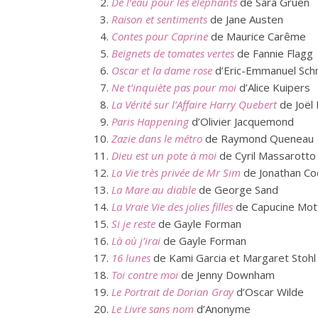
De l’eau pour les éléphants
de Sara Gruen
Raison et sentiments
de Jane Austen
Contes pour Caprine
de Maurice Carême
Beignets de tomates vertes
de Fannie Flagg
Oscar et la dame rose
d’Eric-Emmanuel Sch
Ne t’inquiète pas pour moi
d’Alice Kuipers
La Vérité sur l’Affaire Harry Quebert
de Joël 
Paris Happening
d’Olivier Jacquemond
Zazie dans le métro
de Raymond Queneau
Dieu est un pote à moi
de Cyril Massarotto
La Vie très privée de Mr Sim
de Jonathan Co
La Mare au diable
de George Sand
La Vraie Vie des jolies filles
de Capucine Mot
Si je reste
de Gayle Forman
Là où j’irai
de Gayle Forman
16 lunes
de Kami Garcia et Margaret Stohl
Toi contre moi
de Jenny Downham
Le Portrait de Dorian Gray
d’Oscar Wilde
Le Livre sans nom
d’Anonyme