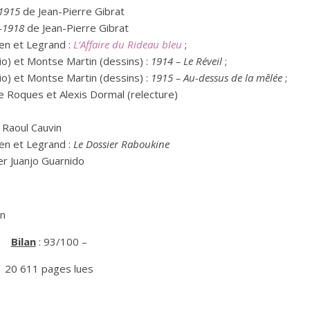
1915
de Jean-Pierre Gibrat
-1918
de Jean-Pierre Gibrat
ien et Legrand :
L’Affaire du Rideau bleu
;
o) et Montse Martin (dessins) :
1914 – Le Réveil
;
o) et Montse Martin (dessins) :
1915 – Au-dessus de la mêlée
;
 Roques et Alexis Dormal (relecture)
Raoul Cauvin
ien et Legrand :
Le Dossier Raboukine
er Juanjo Guarnido
n
Bilan
: 93/100 –
20 611 pages lues