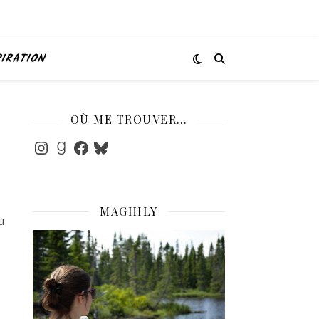
PIRATION
OÙ ME TROUVER…
Instagram
Goodreads
Facebook
Bluesky
MAGHILY
u