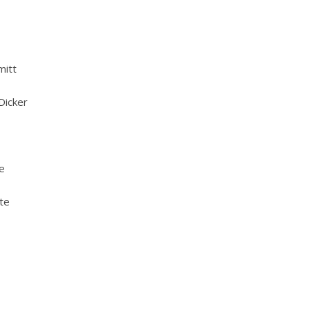
mitt
Dicker
e
te