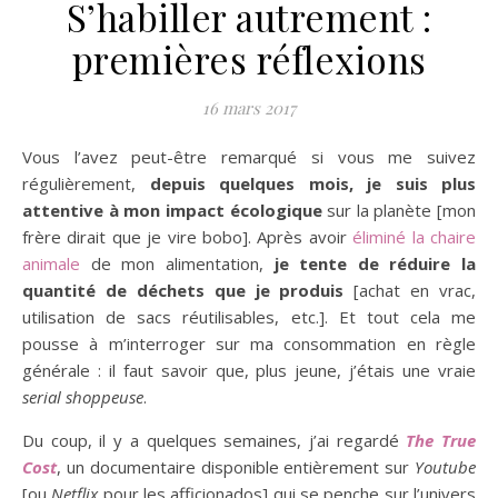
S’habiller autrement :
premières réflexions
16 mars 2017
Vous l’avez peut-être remarqué si vous me suivez
régulièrement,
depuis quelques mois, je suis plus
attentive à mon impact écologique
sur la planète [mon
frère dirait que je vire bobo]. Après avoir
éliminé la chaire
animale
de mon alimentation,
je tente de réduire la
quantité de déchets que je produis
[achat en vrac,
utilisation de sacs réutilisables, etc.]. Et tout cela me
pousse à m’interroger sur ma consommation en règle
générale : il faut savoir que, plus jeune, j’étais une vraie
serial shoppeuse
.
Du coup, il y a quelques semaines, j’ai regardé
The True
Cost
, un documentaire disponible entièrement sur
Youtube
[ou
Netflix
pour les afficionados] qui se penche sur l’univers