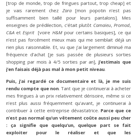
[trop de monde, trop de fringues partout, trop cheap] et
je vais rarement chez
Zara
[mon popotin n’est pas
suffisamment bien taillé pour leurs pantalons]. Mes
enseignes de prédilection, c’était plutôt
Camaïeu
,
Promod
,
C&A
et
Esprit
[voire
H&M
pour certains basiques], ce qui
n’est pas forcément mieux mais qui me semblait déjà un
rien plus raisonnable. Et, vu que j’ai largement diminué ma
fréquence d’achat [je suis passée de plusieurs sorties
shopping par mois à 4/5 sorties par an],
j’estimais que
j’en faisais déjà pas mal à mon petit niveau
.
Puis, j’ai regardé ce documentaire et là, je me suis
rendu compte que non
. Tant que je continuerai à acheter
mes fringues à un prix relativement dérisoire, même si ce
n’est plus aussi fréquemment qu’avant, je continuerai à
contribuer à cette entreprise dévastatrice.
Parce que ce
n’est pas normal qu’un vêtement coûte aussi peu cher
: ça signifie que quelqu’un, quelque part se fait
exploiter pour le réaliser et que les