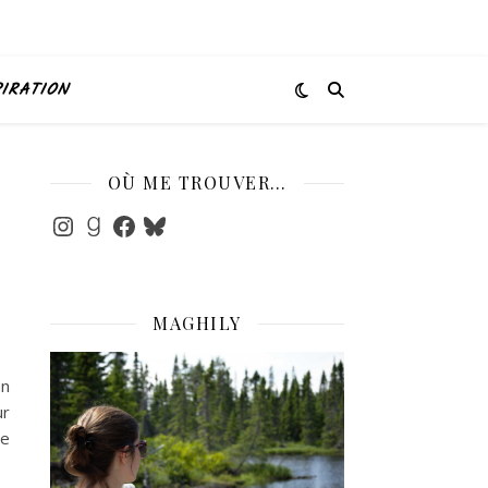
PIRATION
OÙ ME TROUVER…
Instagram
Goodreads
Facebook
Bluesky
MAGHILY
an
ur
me