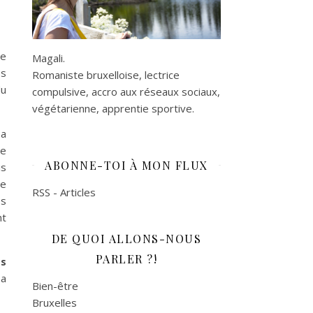
le
Magali.
es
Romaniste bruxelloise, lectrice
du
compulsive, accro aux réseaux sociaux,
végétarienne, apprentie sportive.
sa
ne
ABONNE-TOI À MON FLUX
is
ue
RSS - Articles
es
nt
DE QUOI ALLONS-NOUS
PARLER ?!
ts
sa
Bien-être
Bruxelles