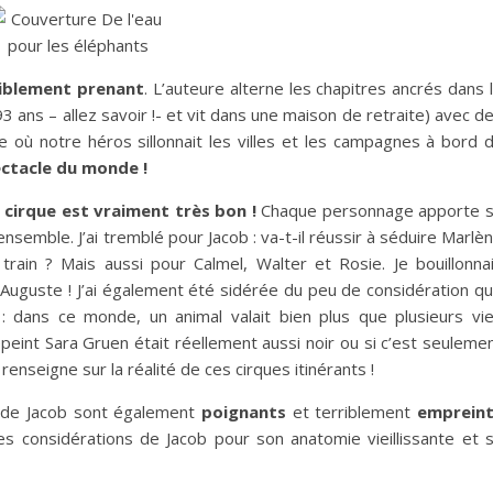
iblement prenant
. L’auteure alterne les chapitres ancrés dans 
3 ans – allez savoir !- et vit dans une maison de retraite) avec d
 où notre héros sillonnait les villes et les campagnes à bord 
pectacle du monde !
cirque est vraiment très bon !
Chaque personnage apporte 
ensemble. J’ai tremblé pour Jacob : va-t-il réussir à séduire Marlè
u train ? Mais aussi pour Calmel, Walter et Rosie. Je bouillonna
e Auguste ! J’ai également été sidérée du peu de considération q
 : dans ce monde, un animal valait bien plus que plusieurs vi
peint Sara Gruen était réellement aussi noir ou si c’est seuleme
 renseigne sur la réalité de ces cirques itinérants !
é de Jacob sont également
poignants
et terriblement
emprein
les considérations de Jacob pour son anatomie vieillissante et 