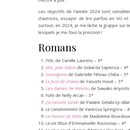
Les objectifs de l’année 2024 sont sensib
d’autrices, essayer de lire parfois en VO et
surtout, en 2024, je me lâche la grappe sur l
lesquels je me fous la pression !
Romans
Fille
, de Camille Laurens – 4*
Moi, Jean Gabin
de Goliarda Sapienza – 4*
Sauvagines
de Gabrielle Filteau-Chiba – 5*
Le fusil de chasse
de Yasushi Inoué – 3*
Les dames de Kimoto
de Sawako Ariyoshi
Folle
de Nelly Arcan – 3*
Ça raconte Sarah
de Pauline Delabroy-Allar
Le consentement
de Vanessa Springora – 4
La Femme de Gilles
de Madeleine Bourdoux
La vie têtue
d’Emmanuelle Rousseau – 4*
Le plus court chemin
d’Antoine Wauters – 