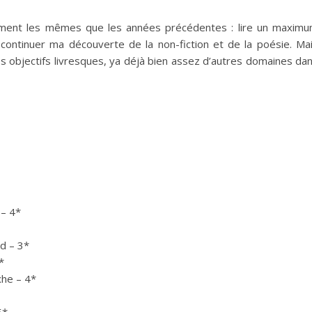
lement les mêmes que les années précédentes : lire un maxim
 continuer ma découverte de la non-fiction et de la poésie. Ma
es objectifs livresques, ya déjà bien assez d’autres domaines da
 – 4*
d – 3*
*
he – 4*
5*