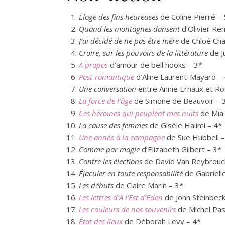
Éloge des fins heureuses
de Coline Pierré – 
Quand les montagnes dansent
d’Olivier Re
J’ai décidé de ne pas être mère
de Chloé Cha
Croire, sur les pouvoirs de la littérature
de J
A propos
d’amour de bell hooks – 3*
Post-romantique
d’Aline Laurent-Mayard –
Une conversation
entre Annie Ernaux et Ro
La force de l’âge
de Simone de Beauvoir – 
Ces héroïnes qui peuplent mes nuits
de Mia 
La cause des femmes
de Gisèle Halimi – 4*
Une année à la campagne
de Sue Hubbell –
Comme par magie
d’Elizabeth Gilbert – 3*
Contre les élections
de David Van Reybrouc
Éjaculer en toute responsabilité
de Gabrielle
Les débuts
de Claire Marin – 3*
Les lettres d’A l’Est d’Eden
de John Steinbeck
Les couleurs de nos souvenirs
de Michel Pas
État des lieux
de Déborah Levy – 4*