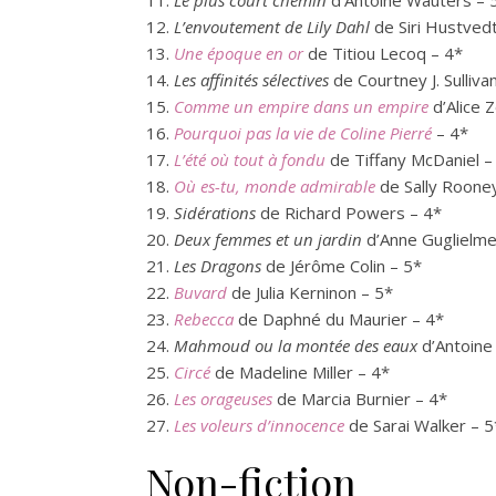
L’envoutement de Lily Dahl
de Siri Hustvedt
Une époque en or
de Titiou Lecoq – 4*
Les affinités sélectives
de Courtney J. Sulliva
Comme un empire dans un empire
d’Alice Z
Pourquoi pas la vie de Coline Pierré
– 4*
L’été où tout à fondu
de Tiffany McDaniel –
Où es-tu, monde admirable
de Sally Roone
Sidérations
de Richard Powers – 4*
Deux femmes et un jardin
d’Anne Guglielmet
Les Dragons
de Jérôme Colin – 5*
Buvard
de Julia Kerninon – 5*
Rebecca
de Daphné du Maurier – 4*
Mahmoud ou la montée des eaux
d’Antoine
Circé
de Madeline Miller – 4*
Les orageuses
de Marcia Burnier – 4*
Les voleurs d’innocence
de Sarai Walker – 5
Non-fiction