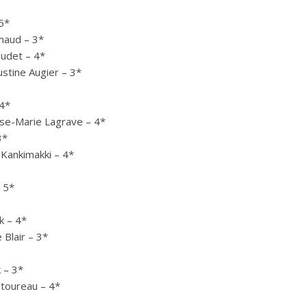
5*
maud – 3*
udet – 4*
ustine Augier – 3*
 4*
se-Marie Lagrave – 4*
3*
Kankimakki – 4*
 5*
k – 4*
 Blair – 3*
 – 3*
toureau – 4*