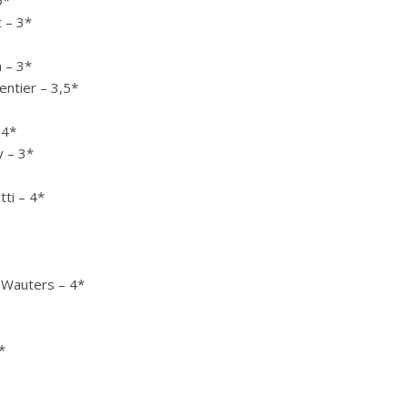
 – 3*
n – 3*
entier – 3,5*
 4*
y – 3*
ti – 4*
 Wauters – 4*
*