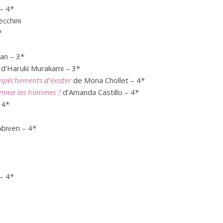
 – 4*
cchini
*
an – 3*
d’Haruki Murakami – 3*
mpêchements d’exister
de Mona Chollet – 4*
 comme les hommes ?
d’Amanda Castillo – 4*
 4*
Abiven – 4*
– 4*