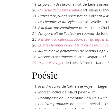
Le parfum des fleurs
la nuit de Leïla Slimani
Un désir démesuré d’amitié
d’Hélène Gianne
Lettres aux jeunes poétesses
de Collectif – 4
Des femmes et du style
d’Azélie Fayolle – 4*
A la folie, passionnément
de Marianne Chaill
Autoportrait de l’auteur en coureur
de fond 
Résister à la culpabilisation
,
sur quelques e
Et si les femmes avaient le droit de vieillir
Au-delà de la pénétration
de Martin Page –
Raisons et sentiments
d’Ilaria Gaspari – 3*
Trahir et venger
de Laélia Véron et Karine 
Poésie
Prendre corps
de Catherine Voyer – Léger 
Marées vaches
de Maud Joiret – 3*
Décomposée
de Clémentine Beauvais – 5*
Couleurs primitives
de Jeanne Cherhal – 3*