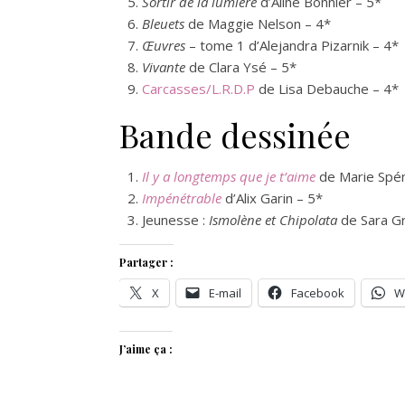
Sortir de la lumière
d’Aline Bonnier – 5*
Bleuets
de Maggie Nelson – 4*
Œuvres
– tome 1 d’Alejandra Pizarnik – 4*
Vivante
de Clara Ysé – 5*
Carcasses/L.R.D.P
de Lisa Debauche – 4*
Bande dessinée
Il y a longtemps que je t’aime
de Marie Spén
Impénétrable
d’Alix Garin – 5*
Jeunesse :
Ismolène et Chipolata
de Sara Gr
Partager :
X
E-mail
Facebook
W
J’aime ça :