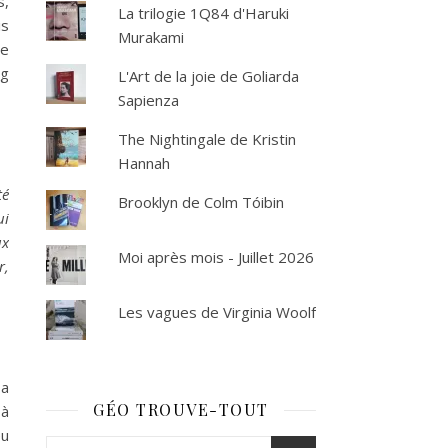
s,
La trilogie 1Q84 d'Haruki
is
Murakami
ie
ng
L'Art de la joie de Goliarda
Sapienza
The Nightingale de Kristin
Hannah
té
Brooklyn de Colm Tóibin
ui
ux
Moi après mois - Juillet 2026
r,
Les vagues de Virginia Woolf
 a
GÉO TROUVE-TOUT
 à
eu