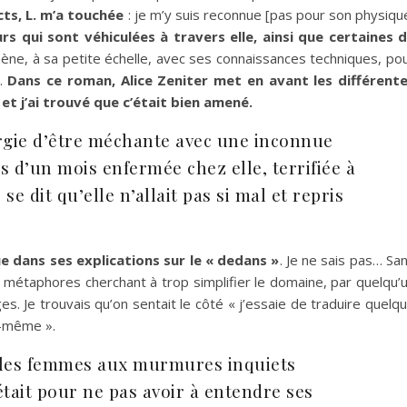
ts, L. m’a touchée
: je m’y suis reconnue [pas pour son physiqu
rs qui sont véhiculées à travers elle, ainsi que certaines 
mène, à sa petite échelle, avec ses connaissances techniques, po
s.
Dans ce roman, Alice Zeniter met en avant les différent
t j’ai trouvé que c’était bien amené.
nergie d’être méchante avec une inconnue
us d’un mois enfermée chez elle, terrifiée à
se dit qu’elle n’allait pas si mal et repris
ue dans ses explications sur le « dedans »
. Je ne sais pas… Sa
métaphores cherchant à trop simplifier le domaine, par quelqu’
s. Je trouvais qu’on sentait le côté « j’essaie de traduire quelq
i-même ».
 si les femmes aux murmures inquiets
’était pour ne pas avoir à entendre ses