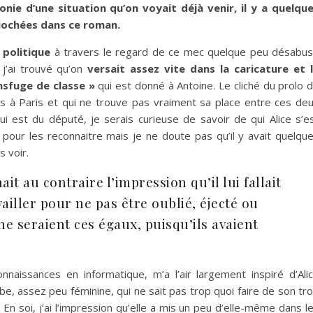
’ironie d’une situation qu’on voyait déjà venir, il y a quelqu
piochées dans ce roman.
e politique
à travers le regard de ce mec quelque peu désabu
 j’ai trouvé qu’on
versait assez vite dans la caricature et 
nsfuge de classe »
qui est donné à Antoine. Le cliché du prolo 
s à Paris et qui ne trouve pas vraiment sa place entre ces de
i est du député, je serais curieuse de savoir de qui Alice s’e
 pour les reconnaitre mais je ne doute pas qu’il y avait quelqu
s voir.
it au contraire l’impression qu’il lui fallait
ailler pour ne pas être oublié, éjecté ou
ne seraient ces égaux, puisqu’ils avaient
aissances en informatique, m’a l’air largement inspiré d’Ali
e, assez peu féminine, qui ne sait pas trop quoi faire de son tr
. En soi, j’ai l’impression qu’elle a mis un peu d’elle-même dans l