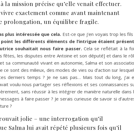
à la mission précise qu’elle venait effectuer.
à vivre exactement comme avant maintenant
e prolongation, un équilibre fragile.
pas plus intéressée que cela.
Est-ce que j’en voyais trop les fils
 point les différents éléments de l’intrigue étaient présen
utrice souhaitait nous faire passer.
Cela se reflétait à la fo
s fêtes, les disputes entre Antoine et son député] et dans le rô
et sa communauté vivant en autonomie, Salma et son associati
ue ce sont des milieux, des modes de vies ou d’action sur lesque
s derniers temps ? Je ne sais pas… Mais tout du long, j’ai 
 avait voulu nous partager ses réflexions et ses connaissances s
lièrement, sans réussir à les intégrer de manière naturelle dans 
messages à faire passer ? Je serais curieuse de savoir si d’autre
ture ?
rouvait jolie – une interrogation qu’il
ue Salma lui avait répété plusieurs fois qu’il