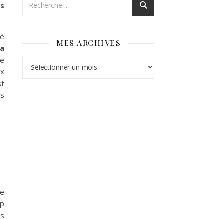
es
sé
MES ARCHIVES
la
de
Mes archives
ux
st
es
ce
op
es