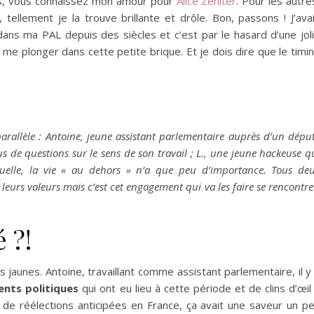
ps, vous connaissez mon amour pour
Alice Zeniter
. Pour les autre
 tellement je la trouve brillante et drôle. Bon, passons ! J’ava
dans ma PAL depuis des siècles et c’est par le hasard d’une jol
n me plonger dans cette petite brique. Et je dois dire que le timi
rallèle : Antoine, jeune assistant parlementaire auprès d’un dépu
us de questions sur le sens de son travail ; L., une jeune hackeuse q
quelle, la vie « au dehors » n’a que peu d’importance. Tous de
eurs valeurs mais c’est cet engagement qui va les faire se rencontre
 ?!
 jaunes. Antoine, travaillant comme assistant parlementaire, il y
nts politiques
qui ont eu lieu à cette période et de clins d’œil
 de réélections anticipées en France, ça avait une saveur un p