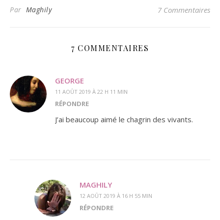
Par
Maghily
7 Commentaires
7 COMMENTAIRES
GEORGE
11 AOÛT 2019 À 22 H 11 MIN
RÉPONDRE
J’ai beaucoup aimé le chagrin des vivants.
MAGHILY
12 AOÛT 2019 À 16 H 55 MIN
RÉPONDRE