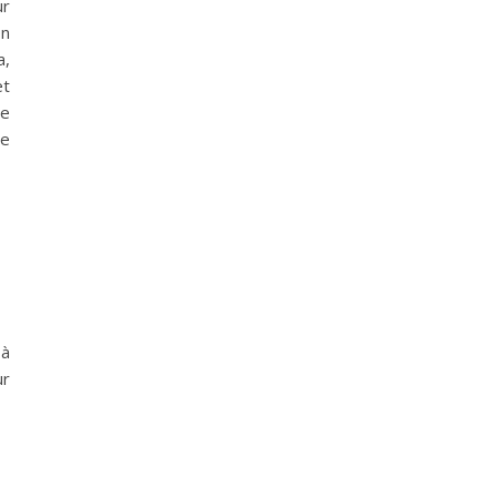
ur
on
a,
et
ne
me
 à
ur