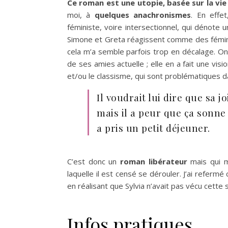
Ce roman est une utopie, basée sur la vie
moi, à
quelques anachronismes
. En effet
féministe, voire intersectionnel, qui dénote 
Simone et Greta réagissent comme des fémin
cela m’a semble parfois trop en décalage. On vo
de ses amies actuelle ; elle en a fait une vis
et/ou le classisme, qui sont problématiques d
Il voudrait lui dire que sa j
mais il a peur que ça sonne 
a pris un petit déjeuner.
C’est donc un
roman libérateur
mais qui m
laquelle il est censé se dérouler. J’ai referm
en réalisant que Sylvia n’avait pas vécu cette s
Infos pratiques