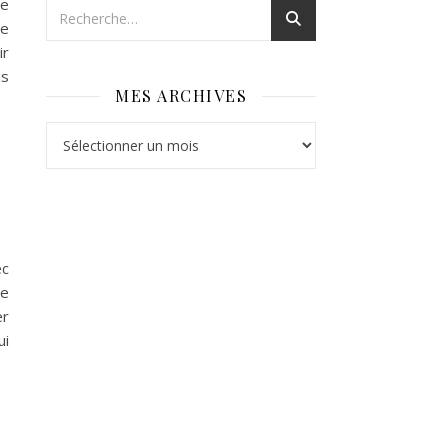
le
ue
ir
is
MES ARCHIVES
Mes archives
ec
re
er
ui