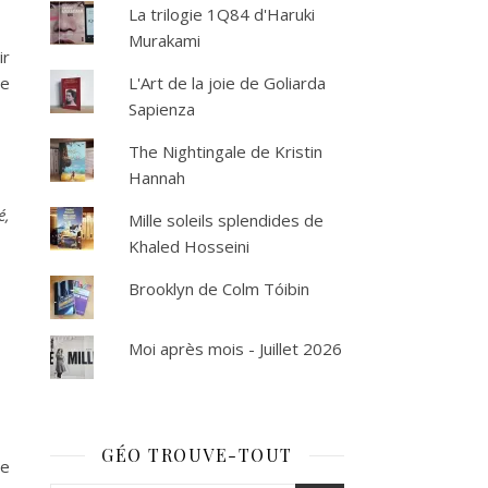
La trilogie 1Q84 d'Haruki
Murakami
ir
te
L'Art de la joie de Goliarda
Sapienza
The Nightingale de Kristin
Hannah
é,
Mille soleils splendides de
Khaled Hosseini
Brooklyn de Colm Tóibin
Moi après mois - Juillet 2026
GÉO TROUVE-TOUT
de