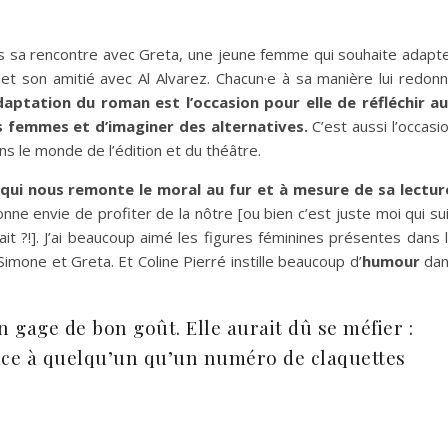
fois sa rencontre avec Greta, une jeune femme qui souhaite adapt
et son amitié avec Al Alvarez. Chacun·e à sa manière lui redon
daptation
du roman est l’occasion pour elle de réfléchir a
s femmes et d’imaginer des alternatives.
C’est aussi l’occasi
s le monde de l’édition et du théâtre.
qui nous remonte le moral au fur et à mesure de sa lectur
onne envie de profiter de la nôtre [ou bien c’est juste moi qui su
 ?!]. J’ai beaucoup aimé les figures féminines présentes dans 
 Simone et Greta. Et Coline Pierré instille beaucoup d’
humour
dan
n gage de bon goût. Elle aurait dû se méfier :
ance à quelqu’un qu’un numéro de claquettes