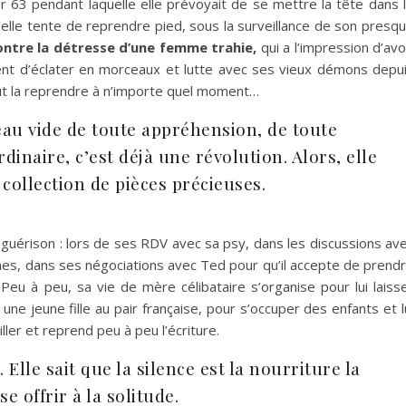
er 63 pendant laquelle elle prévoyait de se mettre la tête dans 
u’elle tente de reprendre pied, sous la surveillance de son presq
ontre la détresse d’une femme trahie,
qui a l’impression d’avo
 vient d’éclater en morceaux et lutte avec ses vieux démons depu
eut la reprendre à n’importe quel moment…
rveau vide de toute appréhension, de toute
dinaire, c’est déjà une révolution. Alors, elle
collection de pièces précieuses.
 guérison : lors de ses RDV avec sa psy, dans les discussions av
mes, dans ses négociations avec Ted pour qu’il accepte de prend
 Peu à peu, sa vie de mère célibataire s’organise pour lui laiss
une jeune fille au pair française, pour s’occuper des enfants et l
ller et reprend peu à peu l’écriture.
. Elle sait que la silence est la nourriture la
e offrir à la solitude.