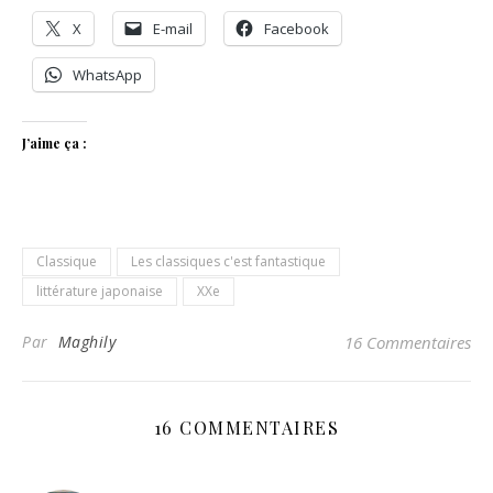
X
E-mail
Facebook
WhatsApp
J’aime ça :
Classique
Les classiques c'est fantastique
littérature japonaise
XXe
Par
Maghily
16 Commentaires
16 COMMENTAIRES