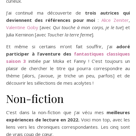
curieux.
J’ai continué ma découverte de
trois autrices qui
deviennent des références pour moi
:
Alice Zeniter
,
Valentine Goby
[avec
Qui touche à mon corps, je le tue
] et
Julia Kerninon [avec
Toucher la terre ferme
].
Et même si certains m’ont fait souffrir, j’ai
adoré
participer à l’aventure des
fantastiques classiques
saison 3
initiée par Moka et Fanny ! C’est toujours un
plaisir de chercher le titre qui pourra correspondre au
thème [alors, j’avoue, je triche un peu, parfois] et de
découvrir les sélections de mes acolytes !
Non-fiction
C’est dans la non-fiction que j’ai vécu mes
meilleures
expériences de lecture en 2022.
Voici mon top, avec les
liens vers les chroniques correspondantes. Les cinq sont
de vrais coup de cœur.