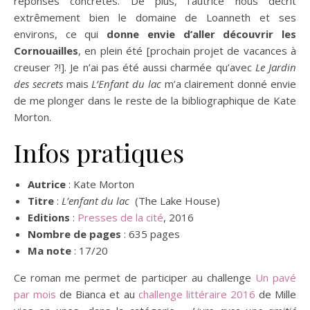
réponses concrètes. De plus, l’autrice nous décrit
extrêmement bien le domaine de Loanneth et ses
environs, ce qui
donne envie d’aller découvrir les
Cornouailles
, en plein été [prochain projet de vacances à
creuser ?!]. Je n’ai pas été aussi charmée qu’avec
Le Jardin
des secrets
mais
L’Enfant du lac
m’a clairement donné envie
de me plonger dans le reste de la bibliographique de Kate
Morton.
Infos pratiques
Autrice
: Kate Morton
Titre
:
L’enfant du lac
(The Lake House)
Editions
:
Presses de la cité
, 2016
Nombre de pages
: 635 pages
Ma note
: 17/20
Ce roman me permet de participer au challenge
Un pavé
par mois
de Bianca et au
challenge littéraire 2016
de Mille