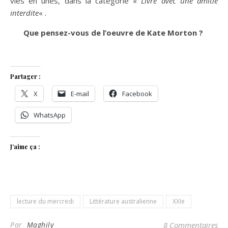
vies en unes, dans la catégorie «
Livre avec une amitié
interdite
« .
Que pensez-vous de l’oeuvre de Kate Morton ?
Partager :
X
E-mail
Facebook
WhatsApp
J’aime ça :
lecture du mercredi
Littérature australienne
XXIe
Par
Maghily
8 Commentaires