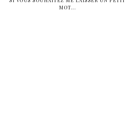
SI VOUS SOUHAITEZ ME LAISSER UN PETIT
MOT...