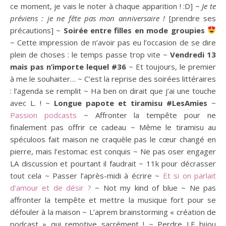
ce moment, je vais le noter à chaque apparition ! :D] ~
Je te
préviens : je ne fête pas mon anniversaire !
[prendre ses
précautions] ~
Soirée entre filles en mode groupies
~ Cette impression de n’avoir pas eu l’occasion de se dire
plein de choses : le temps passe trop vite ~
Vendredi 13
mais pas n’importe lequel #36
~ Et toujours, le premier
à me le souhaiter… ~ C’est la reprise des soirées littéraires
: l’agenda se remplit ~ Ha ben on dirait que j’ai une touche
avec L. ! ~
Longue papote et tiramisu #LesAmies
~
Passion podcasts
~ Affronter la tempête pour ne
finalement pas offrir ce cadeau ~ Même le tiramisu au
spéculoos fait maison ne craquèle pas le cœur changé en
pierre, mais l’estomac est conquis ~ Ne pas oser engager
LA discussion et pourtant il faudrait ~ 11k pour décrasser
tout cela ~ Passer l’après-midi à écrire ~
Et si on parlait
d’amour et de désir ?
~ Not my kind of blue ~ Ne pas
affronter la tempête et mettre la musique fort pour se
défouler à la maison ~ L’aprem brainstorming « création de
podcast » qui remotive sacrément ! ~ Perdre LE bijou