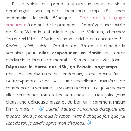
~ Et ce voisin qui prend toujours un malin plaisir à
déménager son appart beaucoup trop tôt, mes
lendemains de veille #Sadique ~
Détricoter le langage
amoureux
à défaut de le pratiquer ~ Se prévoir une soirée
de Saint-Valentin qui n’inclue pas le Valentin, cherchez
l’erreur #Hâte ~ Février s’annonce riche en rencontres ! ~
Reviens, soleil, soleil
~ Profiter des 3h de ciel bleu de la
semaine pour
aller crapahuter en forêt
et tenter
d’éclaircir le brouillard mental ~ Samedi soir avec John ~
Dépasser la barre des 15k, ça faisait longtemps !
~
Bon, les courbatures du lendemain, c’est moins fun ~
Goûter-papote avec A. : une excellente manière de
commencer la semaine ~ Passion Delerm ~ Là, je veux bien
aller réunionner toutes les semaines ! ~ Des jolis yeux
bleus, une délicieuse pizza et du bon vin : comment mieux
finir le mois ? ~
Quand d’autres rencontres dérèglent ma
montre, alors je connais le repos, Mais à chaque fois que j’ai
vent de toi, je cavale après mon chapeau.