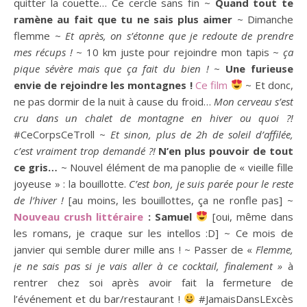
quitter la couette… Ce cercle sans fin ~
Quand tout te
ramène au fait que tu ne sais plus aimer
~ Dimanche
flemme ~
Et après, on s’étonne que je redoute de prendre
mes récups !
~ 10 km juste pour rejoindre mon tapis ~
ça
pique sévère mais que ça fait du bien !
~
Une furieuse
envie de rejoindre les montagnes !
Ce film
~ Et donc,
ne pas dormir de la nuit à cause du froid…
Mon cerveau s’est
cru dans un chalet de montagne en hiver ou quoi ?!
#CeCorpsCeTroll ~
Et sinon, plus de 2h de soleil d’affilée,
c’est vraiment trop demandé ?!
N’en plus pouvoir de tout
ce gris…
~ Nouvel élément de ma panoplie de « vieille fille
joyeuse » : la bouillotte.
C’est bon, je suis parée pour le reste
de l’hiver !
[au moins, les bouillottes, ça ne ronfle pas] ~
Nouveau crush littéraire
: Samuel
[oui, même dans
les romans, je craque sur les intellos :D] ~ Ce mois de
janvier qui semble durer mille ans ! ~ Passer de «
Flemme,
je ne sais pas si je vais aller à ce cocktail, finalement »
à
rentrer chez soi après avoir fait la fermeture de
l’événement et du bar/restaurant !
#JamaisDansLExcès