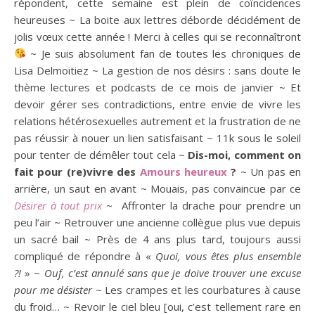
répondent, cette semaine est plein de coïncidences
heureuses ~ La boite aux lettres déborde décidément de
jolis vœux cette année ! Merci à celles qui se reconnaîtront
~ Je suis absolument fan de toutes les chroniques de
Lisa Delmoitiez ~ La gestion de nos désirs : sans doute le
thème lectures et podcasts de ce mois de janvier ~ Et
devoir gérer ses contradictions, entre envie de vivre les
relations hétérosexuelles autrement et la frustration de ne
pas réussir à nouer un lien satisfaisant ~ 11k sous le soleil
pour tenter de démêler tout cela ~
Dis-moi, comment on
fait pour (re)vivre des
Amours heureux
?
~ Un pas en
arrière, un saut en avant ~ Mouais, pas convaincue par ce
Désirer à tout prix
~ Affronter la drache pour prendre un
peu l’air ~ Retrouver une ancienne collègue plus vue depuis
un sacré bail ~ Près de 4 ans plus tard, toujours aussi
compliqué de répondre à «
Quoi, vous êtes plus ensemble
?!
» ~
Ouf, c’est annulé sans que je doive trouver une excuse
pour me désister
~ Les crampes et les courbatures à cause
du froid… ~ Revoir le ciel bleu [oui, c’est tellement rare en