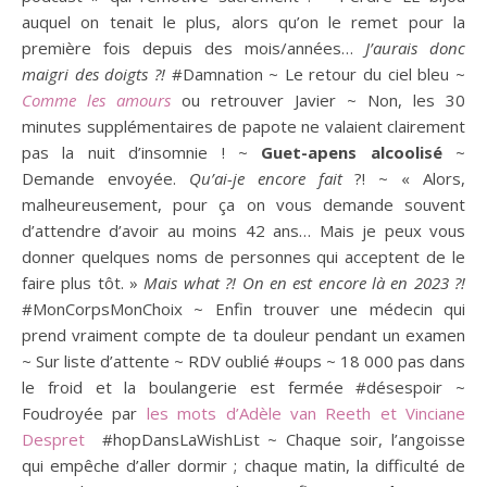
auquel on tenait le plus, alors qu’on le remet pour la
première fois depuis des mois/années…
J’aurais donc
maigri des doigts ?!
#Damnation ~ Le retour du ciel bleu ~
Comme les amours
ou retrouver Javier ~ Non, les 30
minutes supplémentaires de papote ne valaient clairement
pas la nuit d’insomnie ! ~
Guet-apens alcoolisé
~
Demande envoyée.
Qu’ai-je encore fait
?! ~ « Alors,
malheureusement, pour ça on vous demande souvent
d’attendre d’avoir au moins 42 ans… Mais je peux vous
donner quelques noms de personnes qui acceptent de le
faire plus tôt. »
Mais what ?!
On en est encore là en 2023 ?!
#MonCorpsMonChoix ~ Enfin trouver une médecin qui
prend vraiment compte de ta douleur pendant un examen
~ Sur liste d’attente ~ RDV oublié #oups ~ 18 000 pas dans
le froid et la boulangerie est fermée #désespoir ~
Foudroyée par
les mots d’Adèle van Reeth et Vinciane
Despret
#hopDansLaWishList ~ Chaque soir, l’angoisse
qui empêche d’aller dormir ; chaque matin, la difficulté de