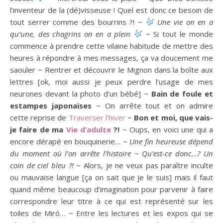
l’inventeur de la (dé)visseuse ! Quel est donc ce besoin de
tout serrer comme des bourrins ?! ~
Une vie on en a
qu’une, des chagrins on en a plein
~ Si tout le monde
commence à prendre cette vilaine habitude de mettre des
heures à répondre à mes messages, ça va doucement me
saouler ~ Rentrer et découvrir le Mignon dans la boîte aux
lettres [ok, moi aussi je peux perdre l’usage de mes
neurones devant la photo d’un bébé] ~
Bain de foule et
estampes japonaises
~ On arrête tout et on admire
cette reprise de
Traverser l’hiver
~
Bon et moi, que vais-
je faire de ma
Vie d’adulte
?!
~ Oups, en voici une qui a
encore dérapé en bouquinerie… ~
Une fin heureuse dépend
du moment où l’on arrête l’histoire
~
Qu’est-ce donc…? Un
coin de ciel bleu ?!
~ Alors, je ne veux pas paraître inculte
ou mauvaise langue [ça on sait que je le suis] mais il faut
quand même beaucoup d’imagination pour parvenir à faire
correspondre leur titre à ce qui est représenté sur les
toiles de Miró… ~ Entre les lectures et les expos qui se