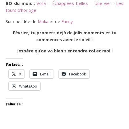
BO du mois
:
Voilà
–
Échappées belles
–
Une vie
–
Les
tours d’horloge
Sur une idée de
Moka
et de
Fanny
Février, tu promets déjà de jolis moments et tu
commences avec le soleil :
j’espère qu’on va bien s’entendre toi et moi !
Partager :
X
E-mail
Facebook
WhatsApp
J’aime ça :