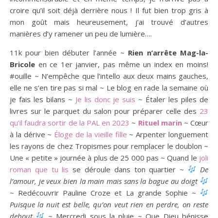
croire qu’il soit déjà derrière nous ! Il fut bien trop gris à
mon goût mais heureusement, j’ai trouvé d’autres
manières d’y ramener un peu de lumière….
11k pour bien débuter l’année ~
Rien n’arrête Mag-la-
Bricole
en ce 1er janvier, pas même un index en moins!
#ouille ~ N’empêche que l’intello aux deux mains gauches,
elle ne s’en tire pas si mal ~ Le blog en rade la semaine où
je fais les bilans ~
Je lis donc je suis
~ Étaler les piles de
livres sur le parquet du salon pour préparer celle des
23
qu’il faudra sortir de la PAL en 2023
~
Rituel marin
~ Cœur
à la dérive ~
Éloge de la vieille fille
~ Arpenter longuement
les rayons de chez Tropismes pour remplacer le doublon ~
Une « petite » journée à plus de 25 000 pas ~ Quand le
joli
roman que tu lis
se déroule dans ton quartier ~
De
l’amour, je veux bien la main mais sans la bague au doigt
~ Redécouvrir Pauline Croze et La grande Sophie ~
Puisque la nuit est belle, qu’on veut rien en perdre, on reste
debout
~ Mercredi sous la pluie ~ Que Dieu bénisse