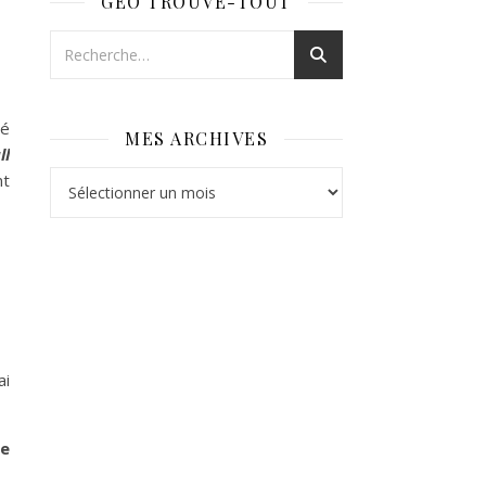
GÉO TROUVE-TOUT
té
MES ARCHIVES
ll
Mes archives
nt
ai
e