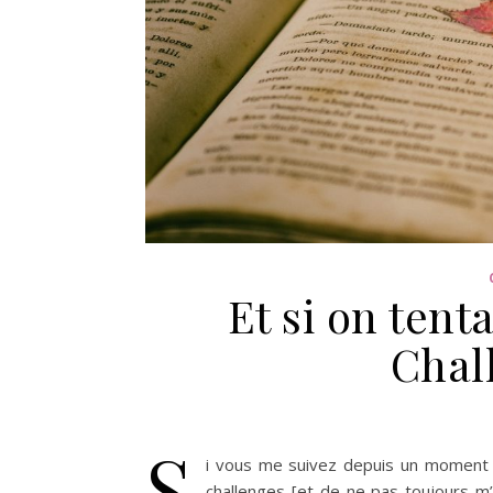
Et si on ten
Chal
S
i vous me suivez depuis un moment d
challenges [et de ne pas toujours m’