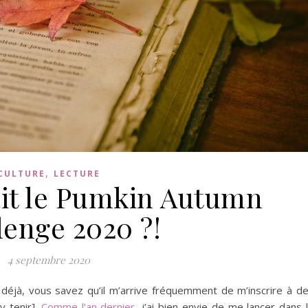
,
CULTURE
LECTURE
tait le Pumkin Autumn
lenge 2020 ?!
4 septembre 2020
éjà, vous savez qu’il m’arrive fréquemment de m’inscrire à d
y tenir].
Comme l’an dernier
, j’ai bien envie de me lancer dans 