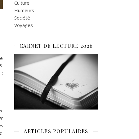
Culture
Humeurs
Société
Voyages
CARNET DE LECTURE 2026
e
 &
 :
ur
ur
es
ARTICLES POPULAIRES
e.