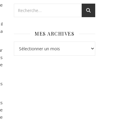
me
il
la
MES ARCHIVES
Mes archives
ur
es
de
ns
ts
re
le