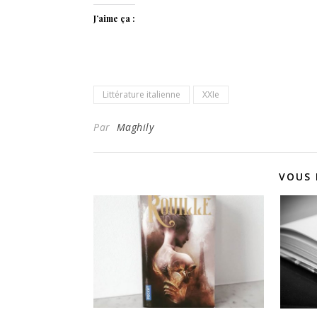
J’aime ça :
Littérature italienne
XXIe
Par
Maghily
VOUS 