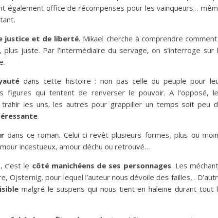
 font également office de récompenses pour les vainqueurs… mê
ltant.
 justice et de liberté
. Mikael cherche à comprendre comment 
t, plus juste. Par l’intermédiaire du servage, on s’interroge sur 
e.
yauté
dans cette histoire : non pas celle du peuple pour le
es figures qui tentent de renverser le pouvoir. A l’opposé, l
trahir les uns, les autres pour grappiller un temps soit peu 
téressante
.
r
dans ce roman. Celui-ci revêt plusieurs formes, plus ou moi
, amour incestueux, amour déchu ou retrouvé…
, c’est le
côté manichéens de ses personnages
. Les méchan
 Ojsternig, pour lequel l’auteur nous dévoile des failles, . D’aut
isible
malgré le suspens qui nous tient en haleine durant tout 