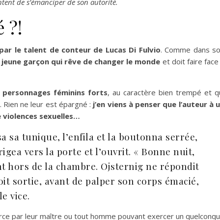
ntent de s’émanciper de son autorité.
 ?!
par le talent de conteur de Lucas Di Fulvio
. Comme dans s
n jeune garçon qui rêve de changer le monde
et doit faire face
s
personnages féminins forts
, au caractère bien trempé et q
 Rien ne leur est épargné :
j’en viens à penser que l’auteur à 
 violences sexuelles…
a sa tunique, l’enfila et la boutonna serrée,
rigea vers la porte et l’ouvrit. « Bonne nuit,
ant hors de la chambre. Ojsternig ne répondit
 soit sortie, avant de palper son corps émacié,
e vice.
rce par leur maître ou tout homme pouvant exercer un quelconq