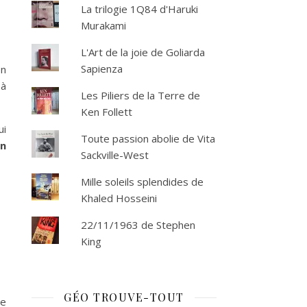
La trilogie 1Q84 d'Haruki
Murakami
L'Art de la joie de Goliarda
Sapienza
on
 à
Les Piliers de la Terre de
Ken Follett
ui
Toute passion abolie de Vita
un
Sackville-West
Mille soleils splendides de
Khaled Hosseini
22/11/1963 de Stephen
King
GÉO TROUVE-TOUT
ue