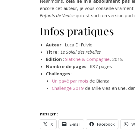
Néanmoins,
cela ne m’a absolument pas e
encore cet auteur, je vous conseille vraiment 
Enfants de Venise
qui est sorti en version poche
Infos pratiques
Auteur
: Luca Di Fulvio
Titre
:
Le Soleil des rebelles
Édition
:
Slatkine & Compagnie
, 2018
Nombre de pages
: 637 pages
Challenges
:
Un pavé par mois
de Bianca
Challenge 2019
de Mille vies en une, d
Partager :
X
E-mail
Facebook
W