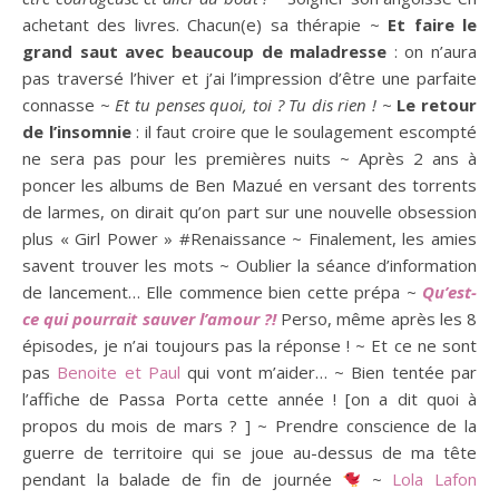
achetant des livres. Chacun(e) sa thérapie ~
Et faire le
grand saut avec beaucoup de maladresse
: on n’aura
pas traversé l’hiver et j’ai l’impression d’être une parfaite
connasse ~
Et tu penses quoi, toi ? Tu dis rien !
~
Le retour
de l’insomnie
: il faut croire que le soulagement escompté
ne sera pas pour les premières nuits ~ Après 2 ans à
poncer les albums de Ben Mazué en versant des torrents
de larmes, on dirait qu’on part sur une nouvelle obsession
plus « Girl Power » #Renaissance ~ Finalement, les amies
savent trouver les mots ~ Oublier la séance d’information
de lancement… Elle commence bien cette prépa ~
Qu’est-
ce qui pourrait sauver l’amour ?!
Perso, même après les 8
épisodes, je n’ai toujours pas la réponse ! ~ Et ce ne sont
pas
Benoite et Paul
qui vont m’aider… ~ Bien tentée par
l’affiche de Passa Porta cette année ! [on a dit quoi à
propos du mois de mars ? ] ~ Prendre conscience de la
guerre de territoire qui se joue au-dessus de ma tête
pendant la balade de fin de journée
~
Lola Lafon