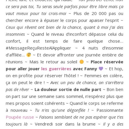
ce sera pas toi, Tu seras seule parfois pour être libre mais ça
vaut mieux pour toi crois-moi
~ Plus de 20 000 pas ou
chercher encore à épuiser le corps pour apaiser l’esprit ~
Ceux qui rêvent ont bien de la chance, quant à moi j’ai des
insomnies
~ Quand le niveau d’inconfort dépasse celui du
confort, il est temps de faire quelque chose…
#MessageReçuResteAlAppliquer ~ 4 nuits d’insomnie
d’affilée…
~ Et devoir affronter une journée entière de
réunions ~ Mais le retour au soleil
~
Place réservée
pour aller jouer
les guerrières
avec Fanny
~ Et hop,
on en profite pour réserver l’hôtel ! ~ Femmes en colère,
ça on peut le dire ! ~
Avec un peu de chance, on s’arrêtera
pas de rêver
~
La douleur sortie de nulle part
~ Bon ben
on part sur une semaine sans sommeil, n’espérez plus que
mes propos soient cohérents ~ Quand le corps se referme
à nouveau ~
Tu n’es qu’une dégonflée !
~ Passionnante
Poupée russe
~
Faisons semblant de ne pas espérer que t’es
toujours là
~ Vendredi soir dans la brume ~
Il y a des