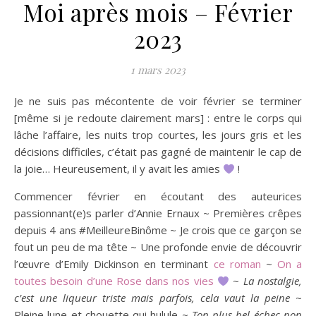
Moi après mois – Février
2023
1 mars 2023
Je ne suis pas mécontente de voir février se terminer
[même si je redoute clairement mars] : entre le corps qui
lâche l’affaire, les nuits trop courtes, les jours gris et les
décisions difficiles, c’était pas gagné de maintenir le cap de
la joie… Heureusement, il y avait les amies
!
Commencer février en écoutant des auteurices
passionnant(e)s parler d’Annie Ernaux ~ Premières crêpes
depuis 4 ans #MeilleureBinôme ~ Je crois que ce garçon se
fout un peu de ma tête ~ Une profonde envie de découvrir
l’œuvre d’Emily Dickinson en terminant
ce roman
~
On a
toutes besoin d’une Rose dans nos vies
~
La nostalgie,
c’est une liqueur triste mais parfois, cela vaut la peine
~
Pleine lune et chouette qui hulule ~
Ton plus bel échec non