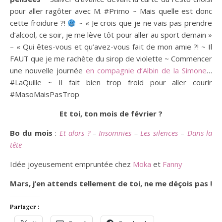
pour aller ragôter avec M. #Primo ~ Mais quelle est donc
cette froidure ?!
~ « Je crois que je ne vais pas prendre
d’alcool, ce soir, je me lève tôt pour aller au sport demain »
– « Qui êtes-vous et qu’avez-vous fait de mon amie ?! ~ Il
FAUT que je me rachète du sirop de violette ~ Commencer
une nouvelle journée
en compagnie d’Albin de la Simone
…
#LaQuille ~ Il fait bien trop froid pour aller courir
#MasoMaisPasTrop
Et toi, ton mois de février ?
Bo du mois
:
Et alors ?
–
Insomnies
–
Les silences
–
Dans la
tête
Idée joyeusement empruntée chez
Moka
et
Fanny
Mars, j’en attends tellement de toi, ne me déçois pas !
Partager :