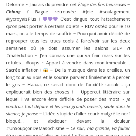
Delorme ~ J’aurais dû prendre cet
Éloge des fins heureuses
~
Chlong !
Bague retrouvée #Joie #soulagement
#JycroyaisPlus !
C’est dingue tout l’attachement
qu’on peut porter à certains objets ~ RDV ostéo pour le 10
mars, on a le temps de souffrir ~ Pourquoi avoir décidé de
regrouper tous les trucs cools à faire/voir sur les deux
semaines où je dois assumer les salons SIEP ?!
#malédiction ~ J’en connais une qui va finir mars sur les
rotules… #oups ~ Appart à vendre dans mon immeuble…
Sacrée inflation !
~ De la musique dans les oreilles, un
long tour au Bois et le sourire parvient finalement à percer
le gris ~ Haaaa, ce serait donc de l’anxiété sociale… ça
expliquerait bien des choses ! ~ Uppercut littéraire sur
lequel il va encore être difficile de poser des mots ~
Je
voudrais tout défaire et les yeux grands ouverts, seule dans le
silence, je pense
~ L’idée stupide d’aller courir malgré le nerf
bloqué… et abdiquer devant la douleur
#UnSoupçonDeMasochisme ~
Ce soir, ma grande, va falloir
être courageuse et aller au bout !
~ Soigner son angoisse en