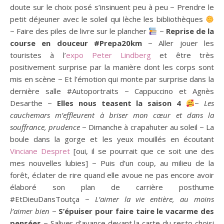
doute sur le choix posé s’insinuent peu à peu ~ Prendre le
petit déjeuner avec le soleil qui lèche les bibliothèques
~ Faire des piles de livre sur le plancher
~
Reprise de la
course en douceur #Prepa20km
~ Aller jouer les
touristes à l’
expo Peter Lindberg
et être très
positivement surprise par la manière dont les corps sont
mis en scène ~ Et l’émotion qui monte par surprise dans la
dernière salle #Autoportraits ~ Cappuccino et Agnès
Desarthe ~
Elles nous teasent la saison 4
~
Les
cauchemars m’effleurent à briser mon cœur et dans la
souffrance, prudence
~ Dimanche à crapahuter au soleil ~ La
boule dans la gorge et les yeux mouillés en écoutant
Vinciane Despret
[oui, il se pourrait que ce soit une des
mes nouvelles lubies] ~ Puis d’un coup, au milieu de la
forêt, éclater de rire quand elle avoue ne pas encore avoir
élaboré son plan de carrière posthume
#EtDieuDansToutça ~
L’aimer la vie entière, au moins
l’aimer bien
~
S’épuiser pour faire taire le vacarme des
pensées
~ Saliver d’avance devant la carte du resto choisi