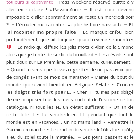
toujours si captivante
~ Pass Weekend réservé, quitte à y
aller en solitaire ! #PassionAnnie ~ Il est donc devenu
impossible d’aller spontanément au resto un mercredi soir
?! ~ L’écouter me raconter sa jolie histoire naissante ~
Et
lui raconter ma propre fuite
~ Le manque enfoui bien
profondément, qui sait toujours quand revenir se montrer
~ La radio qui diffuse les jolis mots d’Albin de la Simone
alors que je tente de sortir du brouillard ~ Les réveils sont
plus doux sur La Première, cette semaine, curieusement…
~ Quand tu sens que tu vas regretter de ne pas avoir pris
de congés avant ce mois de marathon ~ L’amie du bout du
monde qui revient bientôt en Belgique #Hâte ~
Croiser
les doigts très fort pour L.
~ Cher T., tu n’es pas obligé
de me proposer tous les mecs qui font de l’escrime de ton
catalogue, ni tous les N., un c’était suffisant ! ~ Un an de
cette folie  ~ Le vendredi en TT pendant que tout le
monde est en vacances… Un no man’s land ~ Remettre la
Garmin en marche ~ Le crachin du vendredi 16h alors qu’il y
a eu du soleil toute la matinée… ~ Les jours passent et le