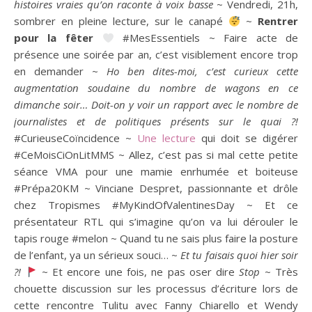
histoires vraies qu’on raconte à voix basse
~ Vendredi, 21h,
sombrer en pleine lecture, sur le canapé
~
Rentrer
pour la fêter
#MesEssentiels ~ Faire acte de
présence une soirée par an, c’est visiblement encore trop
en demander ~
Ho ben dites-moi, c’est curieux cette
augmentation soudaine du nombre de wagons en ce
dimanche soir… Doit-on y voir un rapport avec le nombre de
journalistes et de politiques présents sur le quai ?!
#CurieuseCoïncidence ~
Une lecture
qui doit se digérer
#CeMoisCiOnLitMMS ~ Allez, c’est pas si mal cette petite
séance VMA pour une mamie enrhumée et boiteuse
#Prépa20KM ~ Vinciane Despret, passionnante et drôle
chez Tropismes #MyKindOfValentinesDay ~ Et ce
présentateur RTL qui s’imagine qu’on va lui dérouler le
tapis rouge #melon ~ Quand tu ne sais plus faire la posture
de l’enfant, ya un sérieux souci… ~
Et tu faisais quoi hier soir
?!
~ Et encore une fois, ne pas oser dire
Stop
~ Très
chouette discussion sur les processus d’écriture lors de
cette rencontre Tulitu avec Fanny Chiarello et Wendy