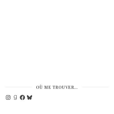
OÙ ME TROUVER…
Instagram
Goodreads
Facebook
Bluesky