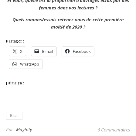
Et vous, quelle est la proportion d’ouvrages écrits par des
femmes dans vos lectures ?
Quels romans/essais retenez-vous de cette première
moitié de 2020 ?
Partager :
X
E-mail
Facebook
WhatsApp
J’aime ça :
Bilan
Par
Maghily
6 Commentaires