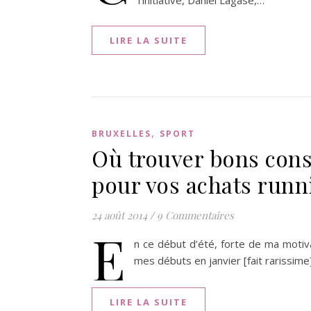
l’initiative, Daniel Lagase,…
LIRE LA SUITE
,
BRUXELLES
SPORT
Où trouver bons cons
pour vos achats runni
24 août 2014
/
9 Commentaires
E
n ce début d’été, forte de ma motiva
mes débuts en janvier [fait rarissime]
LIRE LA SUITE