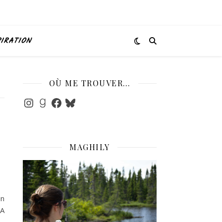
PIRATION
OÙ ME TROUVER…
Instagram
Goodreads
Facebook
Bluesky
MAGHILY
on
 A