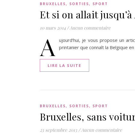
,
,
BRUXELLES
SORTIES
SPORT
Et si on allait jusqu’à
10 mars 2014
/
Aucun commentaire
A
ujourd’hui, je vous propose un arti
printanier que connaît la Belgique 
LIRE LA SUITE
,
,
BRUXELLES
SORTIES
SPORT
Bruxelles, sans voitur
23 septembre 2013
/
Aucun commentaire