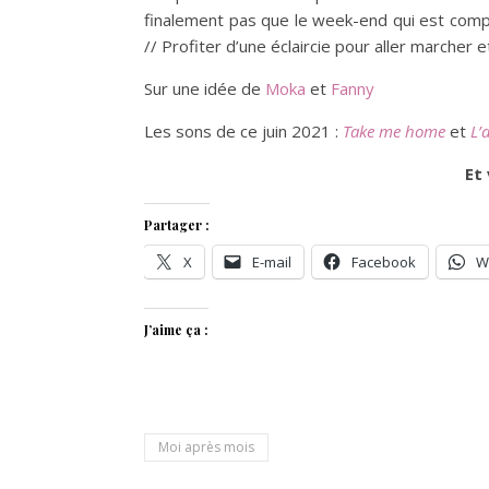
finalement pas que le week-end qui est compl
// Profiter d’une éclaircie pour aller marcher
Sur une idée de
Moka
et
Fanny
Les sons de ce juin 2021 :
Take me home
et
L’
Et 
Partager :
X
E-mail
Facebook
W
J’aime ça :
Moi après mois