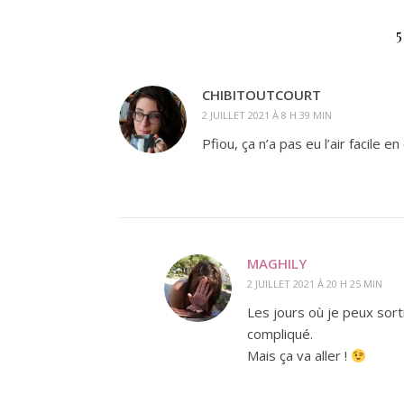
CHIBITOUTCOURT
2 JUILLET 2021 À 8 H 39 MIN
Pfiou, ça n’a pas eu l’air facile
MAGHILY
2 JUILLET 2021 À 20 H 25 MIN
Les jours où je peux sort
compliqué.
Mais ça va aller !