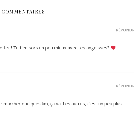
5 COMMENTAIRES
RÉPOND
 en effet ! Tu t’en sors un peu mieux avec tes angoisses?
RÉPOND
ir marcher quelques km, ça va. Les autres, c’est un peu plus