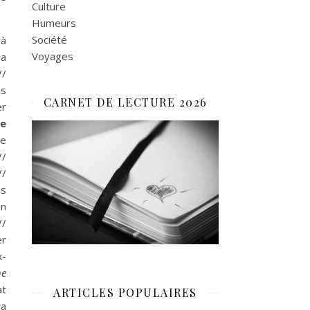
Culture
Humeurs
Société
 à
Voyages
 a
//
es
CARNET DE LECTURE 2026
er
ce
te
//
//
us
in
/
er
k-
ne
at
ARTICLES POPULAIRES
ya