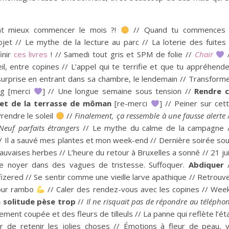
ent mieux commencer le mois ?!
// Quand tu commences
et // Le mythe de la lecture au parc // La loterie des fuites
inir
ces livres
! // Samedi tout gris et SPM de folie //
Chair
eil, entre copines // L’appel qui te terrifie et que tu appréhend
 surprise en entrant dans sa chambre, le lendemain // Transform
ng [merci
] // Une longue semaine sous tension //
Rendre 
 et de la terrasse de môman
[re-merci
] // Peiner sur cet
rendre le soleil
//
Finalement, ça ressemble à une fausse alerte
Neuf parfaits étrangers
// Le mythe du calme de la campagne 
/ Il a sauvé mes plantes et mon week-end // Dernière soirée so
auvaises herbes // L’heure du retour à Bruxelles a sonné // 21 ju
e noyer dans des vagues de tristesse. Suffoquer.
Abdiquer
/
izered // Se sentir comme une vieille larve apathique // Retrouv
pour rambo
// Caler des rendez-vous avec les copines // Wee
 solitude pèse trop
//
Il ne risquait pas de répondre au télépho
ement coupée et des fleurs de tilleuls // La panne qui reflète l’ét
er de retenir les jolies choses // Émotions à fleur de peau, 