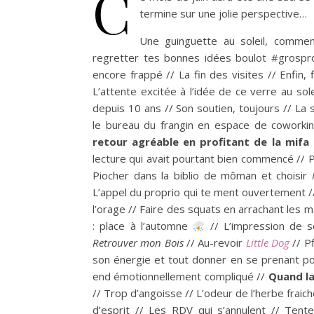
C
termine sur une jolie perspective…
Une guinguette au soleil, comm
regretter tes bonnes idées boulot #grosproj
encore frappé // La fin des visites // Enfin, f
L’attente excitée à l’idée de ce verre au sol
depuis 10 ans // Son soutien, toujours // La
le bureau du frangin en espace de coworki
retour agréable en profitant de la mifa
lecture qui avait pourtant bien commencé // P
Piocher dans la biblio de môman et choisir
L’appel du proprio qui te ment ouvertement /
l’orage // Faire des squats en arrachant les m
: place à l’automne
// L’impression de s
Retrouver mon Bois
// Au-revoir
Little Dog
// Pf
son énergie et tout donner en se prenant 
end émotionnellement compliqué //
Quand la
// Trop d’angoisse // L’odeur de l’herbe fraich
d’esprit // Les RDV qui s’annulent // Tent