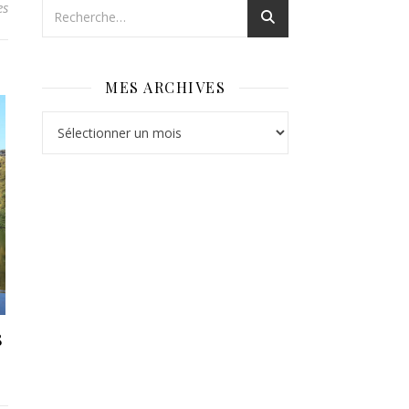
es
MES ARCHIVES
Mes archives
8