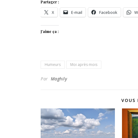
Partager :
X
E-mail
Facebook
W
J’aime ça :
Humeurs
Moi après mois
Par
Maghily
VOUS 