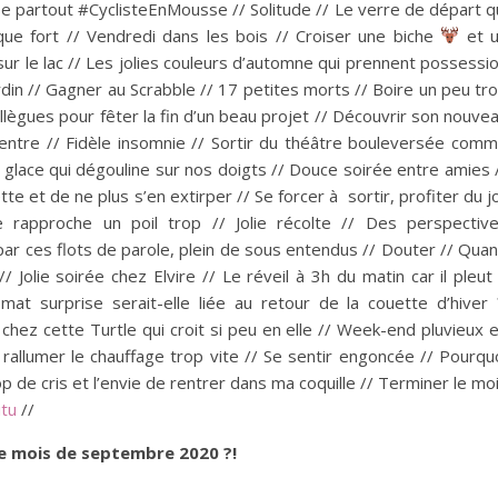
sse partout #CyclisteEnMousse // Solitude // Le verre de départ q
ique fort // Vendredi dans les bois // Croiser une biche
et 
ur le lac // Les jolies couleurs d’automne qui prennent possessi
rdin // Gagner au Scrabble // 17 petites morts // Boire un peu tr
collègues pour fêter la fin d’un beau projet // Découvrir son nouve
 ventre // Fidèle insomnie // Sortir du théâtre bouleversée com
a glace qui dégouline sur nos doigts // Douce soirée entre amies 
e et de ne plus s’en extirper // Se forcer à sortir, profiter du jo
 rapproche un poil trop // Jolie récolte // Des perspectiv
par ces flots de parole, plein de sous entendus // Douter // Qua
Jolie soirée chez Elvire // Le réveil à 3h du matin car il pleut
t surprise serait-elle liée au retour de la couette d’hiver 
ez cette Turtle qui croit si peu en elle // Week-end pluvieux 
rallumer le chauffage trop vite // Se sentir engoncée // Pourqu
p de cris et l’envie de rentrer dans ma coquille // Terminer le mo
itu
//
e mois de septembre 2020 ?!