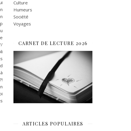
ui
Culture
un
Humeurs
on
Société
op
Voyages
au
me
CARNET DE LECTURE 2026
//
li
es
nd
 à
?!
en
oi
is
ARTICLES POPULAIRES