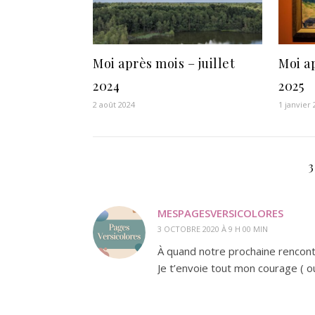
Moi après mois – juillet
Moi a
2024
2025
2 août 2024
1 janvier
MESPAGESVERSICOLORES
3 OCTOBRE 2020 À 9 H 00 MIN
À quand notre prochaine rencont
Je t’envoie tout mon courage ( ou