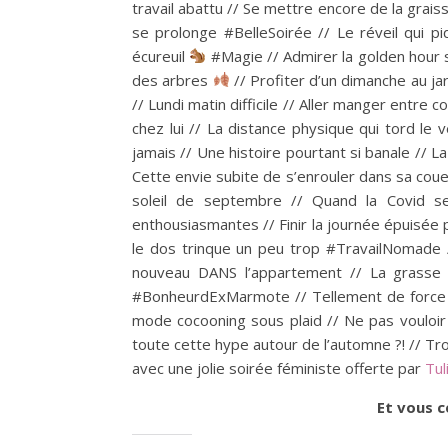
travail abattu // Se mettre encore de la grai
se prolonge #BelleSoirée // Le réveil qui p
écureuil
#Magie // Admirer la golden hour s
des arbres
// Profiter d’un dimanche au ja
// Lundi matin difficile // Aller manger entre 
chez lui // La distance physique qui tord le
jamais // Une histoire pourtant si banale // L
Cette envie subite de s’enrouler dans sa couett
soleil de septembre // Quand la Covid se
enthousiasmantes // Finir la journée épuisée 
le dos trinque un peu trop #TravailNomade // 
nouveau DANS l’appartement // La grasse ma
#BonheurdExMarmote // Tellement de force ch
mode cocooning sous plaid // Ne pas vouloir 
toute cette hype autour de l’automne ?! // Tro
avec une jolie soirée féministe offerte par
Tul
Et vous c