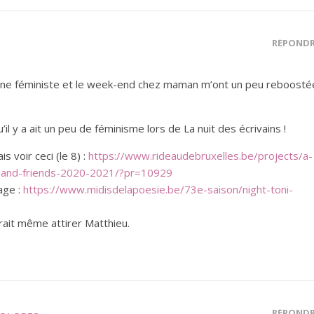
RÉPOND
aine féministe et le week-end chez maman m’ont un peu reboosté
il y a ait un peu de féminisme lors de La nuit des écrivains !
is voir ceci (le 8) :
https://www.rideaudebruxelles.be/projects/a-
n-and-friends-2020-2021/?pr=10929
age :
https://www.midisdelapoesie.be/73e-saison/night-toni-
rait même attirer Matthieu.
RÉPOND