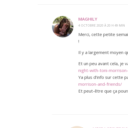
MAGHILY
4 OCTOBRE 2020 À 20 H 49 MIN
Merci, cette petite sem
!
Il y a largement moyen qu’
Et un peu avant cela, je va
night-with-toni-morriso
Ya plus d’info sur cette p
morrison-and-friends/
Et peut-être que ça pour