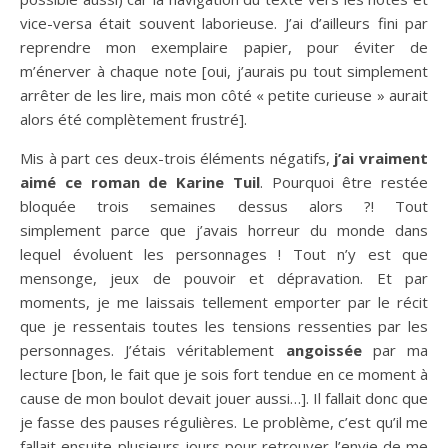
vice-versa était souvent laborieuse. J’ai d’ailleurs fini par
reprendre mon exemplaire papier, pour éviter de
m’énerver à chaque note [oui, j’aurais pu tout simplement
arrêter de les lire, mais mon côté « petite curieuse » aurait
alors été complètement frustré].
Mis à part ces deux-trois éléments négatifs,
j’ai vraiment
aimé ce roman de Karine Tuil
. Pourquoi être restée
bloquée trois semaines dessus alors ?! Tout
simplement parce que j’avais horreur du monde dans
lequel évoluent les personnages ! Tout n’y est que
mensonge, jeux de pouvoir et dépravation. Et par
moments, je me laissais tellement emporter par le récit
que je ressentais toutes les tensions ressenties par les
personnages. J’étais véritablement
angoissée
par ma
lecture [bon, le fait que je sois fort tendue en ce moment à
cause de mon boulot devait jouer aussi…]. Il fallait donc que
je fasse des pauses régulières. Le problème, c’est qu’il me
fallait ensuite plusieurs jours pour retrouver l’envie de me