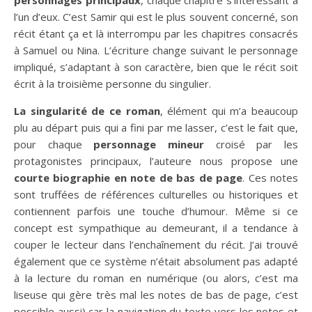
personnages principaux
, chaque chapitre s’intéressant à
l’un d’eux. C’est Samir qui est le plus souvent concerné, son
récit étant ça et là interrompu par les chapitres consacrés
à Samuel ou Nina. L’écriture change suivant le personnage
impliqué, s’adaptant à son caractère, bien que le récit soit
écrit à la troisième personne du singulier.
La singularité de ce roman
, élément qui m’a beaucoup
plu au départ puis qui a fini par me lasser, c’est le fait que,
pour chaque
personnage mineur
croisé par les
protagonistes principaux, l’auteure nous propose une
courte biographie en note de bas de page
. Ces notes
sont truffées de références culturelles ou historiques et
contiennent parfois une touche d’humour. Même si ce
concept est sympathique au demeurant, il a tendance à
couper le lecteur dans l’enchaînement du récit. J’ai trouvé
également que ce système n’était absolument pas adapté
à la lecture du roman en numérique (ou alors, c’est ma
liseuse qui gère très mal les notes de bas de page, c’est
possible aussi) car la navigation du texte vers les notes et