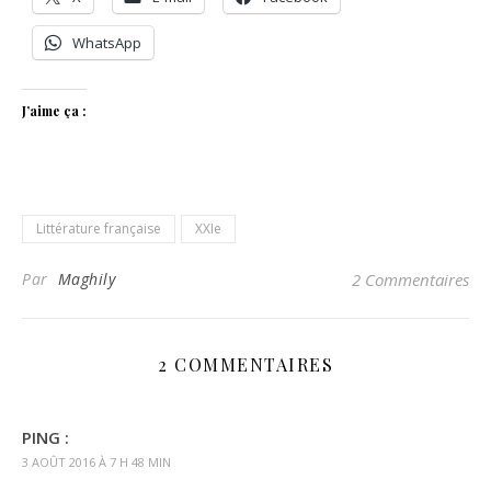
WhatsApp
J’aime ça :
Littérature française
XXIe
Par
Maghily
2 Commentaires
2 COMMENTAIRES
PING :
3 AOÛT 2016 À 7 H 48 MIN