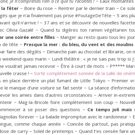
one, je n’comprends rien à ce que tu racontes !
~ Eaux montantes
 la fêter
~ Boire du rose ~ Rentrer par le dernier train ~ Ce sole
gés que je n’ai finalement pas prise #FoutageDeTête ~ 5 ans pl
ant qu’il n’arrive ! ~ 37 ans et se découvrir de nouvelles facett
vec Olivia Gazalé ~ Quand tu digères ton ramen végétarien to
 une soirée entre filles
~ Manger au resto quasi tous les jou
p de tête ~
Presque la mer : du bleu, du vent et des moulin
ar faire des dégâts ~ Dimanche pain au chocolat et librairie, on 
 weekend quasi marin ~ Lundi théâtre : « je ne sais pas trop si j’
ne voudrait jamais recevoir ~ Être à court de mots ~ P***** Mar
uvelle crasse ! ~
Sortir complètement sonnée de la salle de ciné
en place derrière un plat fumant de Little Tokyo ~ Premier vr
e le manque d’une voiture se fait sentir ~ La séance d’informati
revoir les amies dans d’autres circonstances ~ Arriver in-extrem
contenir ~ Mag-la-Bricole foire complètement son coup ~ Nouvel
 commencer à se poser des questions ~
Ce temps joli mais 
agnolias forever ~ La balade impromptue avec le randonneur ~ 
 dingue, comme chaque année ~ Coincée de partout, pas pratiq
a dose de curry ~ Soleil de printemps ~ Quand t’es censée faire u