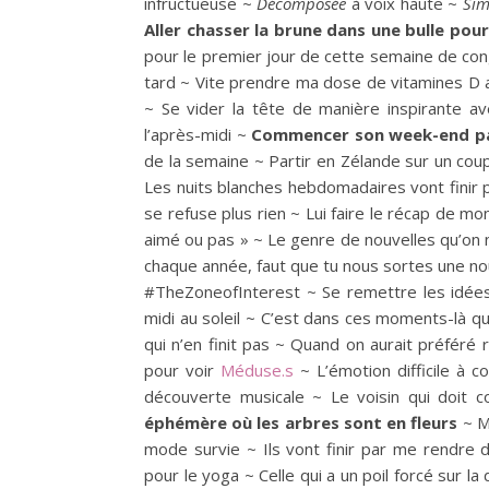
infructueuse ~
Décomposée
à voix haute ~
Sim
Aller chasser la brune dans une bulle pour
pour le premier jour de cette semaine de con
tard ~ Vite prendre ma dose de vitamines D av
~ Se vider la tête de manière inspirante a
l’après-midi ~
Commencer son week-end par
de la semaine ~ Partir en Zélande sur un cou
Les nuits blanches hebdomadaires vont finir p
se refuse plus rien ~ Lui faire le récap de mon
aimé ou pas » ~ Le genre de nouvelles qu’on 
chaque année, faut que tu nous sortes une no
#TheZoneofInterest ~ Se remettre les idées 
midi au soleil ~ C’est dans ces moments-là qu
qui n’en finit pas ~ Quand on aurait préféré 
pour voir
Méduse.s
~ L’émotion difficile à 
découverte musicale ~ Le voisin qui doit
éphémère où les arbres sont en fleurs
~ M
mode survie ~ Ils vont finir par me rendre
pour le yoga ~ Celle qui a un poil forcé sur l