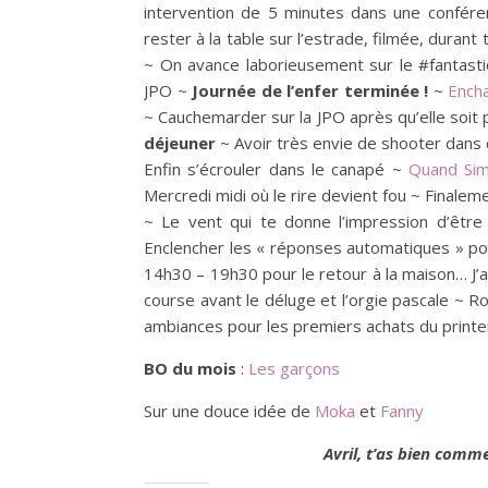
intervention de 5 minutes dans une confére
rester à la table sur l’estrade, filmée, duran
~ On avance laborieusement sur le #fantastiq
JPO ~
Journée de l’enfer terminée !
~
Ench
~ Cauchemarder sur la JPO après qu’elle soi
déjeuner
~ Avoir très envie de shooter dans 
Enfin s’écrouler dans le canapé ~
Quand Sim
Mercredi midi où le rire devient fou ~ Finalem
~ Le vent qui te donne l’impression d’êtr
Enclencher les « réponses automatiques » p
14h30 – 19h30 pour le retour à la maison… J’
course avant le déluge et l’orgie pascale ~ 
ambiances pour les premiers achats du print
BO du mois
:
Les garçons
Sur une douce idée de
Moka
et
Fanny
Avril, t’as bien comm