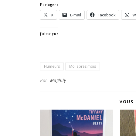
Partager :
X
E-mail
Facebook
W
J’aime ça :
Humeurs
Moi après mois
Par
Maghily
VOUS 