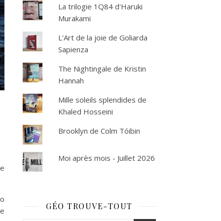
La trilogie 1Q84 d'Haruki
Murakami
L'Art de la joie de Goliarda
Sapienza
The Nightingale de Kristin
Hannah
Mille soleils splendides de
Khaled Hosseini
Brooklyn de Colm Tóibin
Moi après mois - Juillet 2026
le
oo
GÉO TROUVE-TOUT
ie