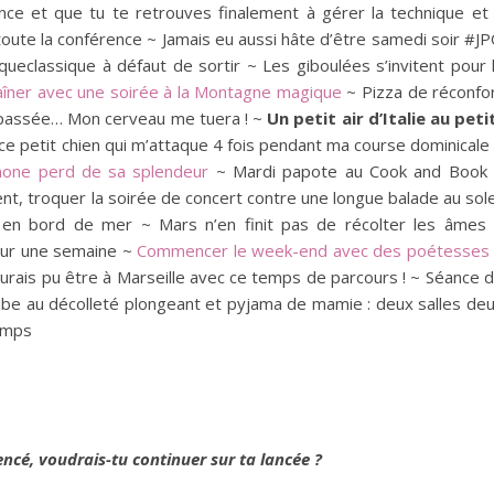
nce et que tu te retrouves finalement à gérer la technique et
t toute la conférence ~ Jamais eu aussi hâte d’être samedi soir #J
ueclassique à défaut de sortir ~ Les giboulées s’invitent pour 
aîner avec une soirée à la Montagne magique
~ Pizza de réconfo
t passée… Mon cerveau me tuera ! ~
Un petit air d’Italie au peti
ce petit chien qui m’attaque 4 fois pendant ma course dominicale
one perd de sa splendeur
~ Mardi papote au Cook and Book
ent, troquer la soirée de concert contre une longue balade au sole
e en bord de mer ~ Mars n’en finit pas de récolter les âmes
our une semaine ~
Commencer le week-end avec des poétesses
aurais pu être à Marseille avec ce temps de parcours ! ~ Séance 
Robe au décolleté plongeant et pyjama de mamie : deux salles de
emps
encé, voudrais-tu continuer sur ta lancée ?