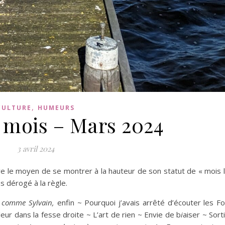
,
CULTURE
HUMEURS
 mois – Mars 2024
3 avril 2024
e le moyen de se montrer à la hauteur de son statut de « mois 
as dérogé à la règle.
 comme Sylvain,
enfin ~ Pourquoi j’avais arrêté d’écouter les F
leur dans la fesse droite ~ L’art de rien ~ Envie de b
i
aiser ~ Sort