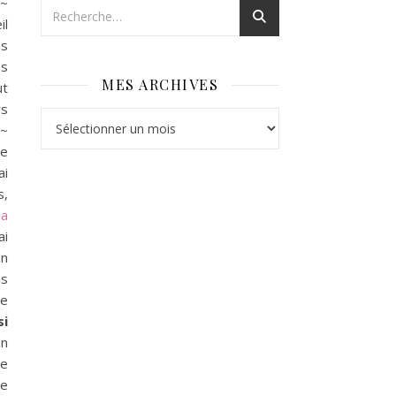
 ~
il
us
es
MES ARCHIVES
ut
rs
Mes archives
s
~
ne
ai
s,
ma
ai
on
is
le
si
En
ue
ne