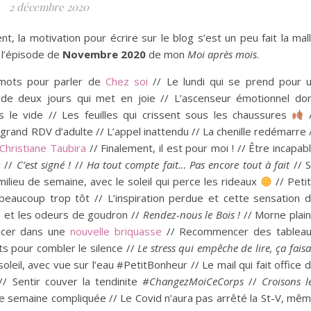
2 décembre 2020
, la motivation pour écrire sur le blog s’est un peu fait la mal
 l’épisode de
Novembre 2020
de mon
Moi après mois
.
s mots pour parler de
Chez soi
// Le lundi qui se prend pour 
de deux jours qui met en joie // L’ascenseur émotionnel do
ns le vide // Les feuilles qui crissent sous les chaussures
/
grand RDV d’adulte // L’appel inattendu // La chenille redémarre 
Christiane Taubira
// Finalement, il est pour moi ! // Être incapab
l //
C’est signé !
//
Ha tout compte fait… Pas encore tout à fait
// 
milieu de semaine, avec le soleil qui perce les rideaux
// Peti
eaucoup trop tôt // L’inspiration perdue et cette sensation 
e et les odeurs de goudron //
Rendez-nous le Bois !
// Morne plai
lancer dans une
nouvelle briquasse
// Recommencer des tablea
ts pour combler le silence //
Le stress qui empêche de lire, ça faisa
oleil, avec vue sur l’eau #PetitBonheur // Le mail qui fait office 
/ Sentir couver la tendinite
#ChangezMoiCeCorps
//
Croisons l
de semaine compliquée // Le Covid n’aura pas arrêté la St-V, mê