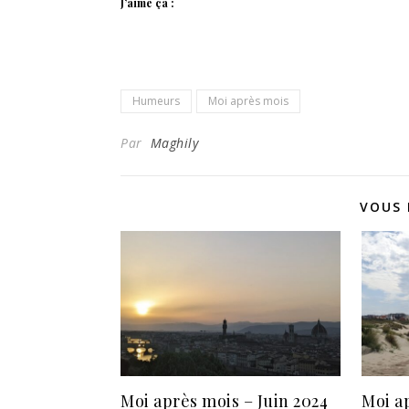
J’aime ça :
Humeurs
Moi après mois
Par
Maghily
VOUS 
Moi après mois – Juin 2024
Moi ap