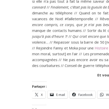
si elle n’a pas tout à fait la même saveur d
connard
//
Finalement, c’était pas la gueule de 
dimanche au téléphone // Quand on te fait 
vacances de Noël #failletemporelle // Rêv
encore compris, ce corps, que je n’ai pas be
manque de contacts humains // Sortir du lit 
jusqu’à pas d’heure ?!
//
Qui croit encore que l
violence… // Repasser sous la barre de 50 [
// Rejoindre Fanny et Moka pour une
Histoire
mon moral, surtout] en l’air // Les promenad
accompagnées // Ne pas encore avoir eu sa 
des courbatures // Conseil de guerre télépho
Et vou
Partager :
X
E-mail
Facebook
W