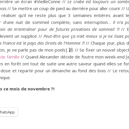
errière un écran #VieilleConne //
Le crabe est toujours un somb
bois
// Se mettre un coup de pied au derrière pour aller courir // 
réaliser qu’il ne reste plus que 3 semaines entières avant l
er d’une nuit de sommeil complète, sans interruption…
Il n’a p
soin de m’entraîner pour de futures privations de sommeil ?!
// 
devient un supplice //
Peut-être que ça irait mieux si je ne lisais p
a France est le pays des Droits de l’Homme ?!
// Chaque jour, plus 
non, je ne parle pas de mon poids]
// Se fixer un nouvel object
 de famille
// Quand Alexander décide de foutre mon week-end [
es en forêt ont tout de suite une autre saveur quand elles se fo
dose et repartir pour un dimanche au fond des bois // Le reto
nique.
s ce mois de novembre ?!
hatsApp