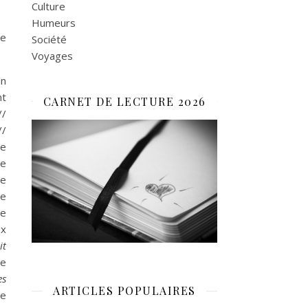
Culture
Humeurs
le
Société
Voyages
un
nt
CARNET DE LECTURE 2026
/
//
le
Se
te
de
ne
ux
it
de
es
ARTICLES POPULAIRES
me