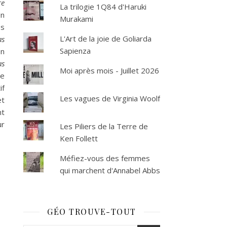
re
La trilogie 1Q84 d'Haruki
Un
Murakami
es
L'Art de la joie de Goliarda
as
Sapienza
En
as
Moi après mois - Juillet 2026
de
if
Les vagues de Virginia Woolf
et
nt
ur
Les Piliers de la Terre de
Ken Follett
Méfiez-vous des femmes
qui marchent d'Annabel Abbs
GÉO TROUVE-TOUT