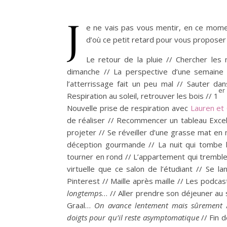
J
e ne vais pas vous mentir, en ce moment
d’où ce petit retard pour vous proposer
Le retour de la pluie // Chercher le
dimanche // La perspective d’une semaine 
l’atterrissage fait un peu mal // Sauter da
er
Respiration au soleil, retrouver les bois // 1
Nouvelle prise de respiration avec
Lauren et 
de réaliser // Recommencer un tableau Exce
projeter // Se réveiller d’une grasse mat en 
déception gourmande // La nuit qui tombe b
tourner en rond // L’appartement qui trembl
virtuelle que ce salon de l’étudiant // Se 
Pinterest // Maille après maille // Les podcas
longtemps
… // Aller prendre son déjeuner au s
Graal…
On avance lentement mais sûrement
/
doigts pour qu’il reste asymptomatique
// Fin 