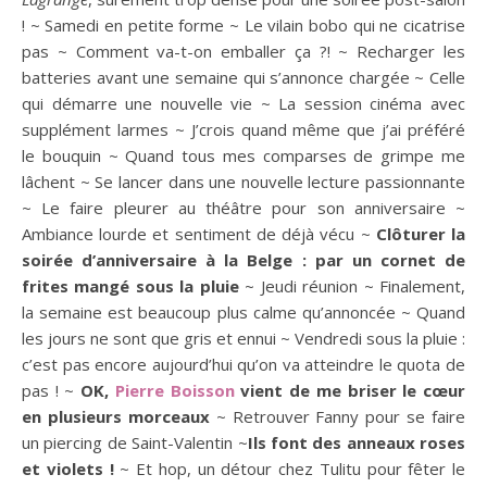
! ~ Samedi en petite forme ~ Le vilain bobo qui ne cicatrise
pas ~ Comment va-t-on emballer ça ?! ~ Recharger les
batteries avant une semaine qui s’annonce chargée ~ Celle
qui démarre une nouvelle vie ~ La session cinéma avec
supplément larmes ~ J’crois quand même que j’ai préféré
le bouquin ~ Quand tous mes comparses de grimpe me
lâchent ~ Se lancer dans une nouvelle lecture passionnante
~ Le faire pleurer au théâtre pour son anniversaire ~
Ambiance lourde et sentiment de déjà vécu ~
Clôturer la
soirée d’anniversaire à la Belge : par un cornet de
frites mangé sous la pluie
~ Jeudi réunion ~ Finalement,
la semaine est beaucoup plus calme qu’annoncée ~ Quand
les jours ne sont que gris et ennui ~ Vendredi sous la pluie :
c’est pas encore aujourd’hui qu’on va atteindre le quota de
pas ! ~
OK,
Pierre Boisson
vient de me briser le cœur
en plusieurs morceaux
~ Retrouver Fanny pour se faire
un piercing de Saint-Valentin ~
Ils font des anneaux roses
et violets !
~ Et hop, un détour chez Tulitu pour fêter le