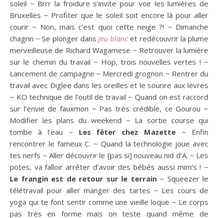
soleil ~ Brrr la froidure s’invite pour voir les lumières de
Bruxelles ~ Profiter que le soleil soit encore là pour aller
courir ~ Non, mais c’est quoi cette neige ?! ~ Dimanche
chagrin ~ Se plonger dans
Jeu blanc
et redécouvrir la plume
merveilleuse de Richard Wagamese ~ Retrouver la lumière
sur le chemin du travail ~ Hop, trois nouvelles vertes ! ~
Lancement de campagne ~ Mercredi grognon ~ Rentrer du
travail avec Diglee dans les oreilles et le sourire aux lèvres
~ KO technique de l’outil de travail ~ Quand on est raccord
sur l’envie de fauxmon ~ Pas très crédible, ce Gourou ~
Modifier les plans du weekend ~ La sortie course qui
tombe à l’eau ~
Les fêter chez Mazette
~ Enfin
rencontrer le fameux C. ~ Quand la technologie joue avec
tes nerfs ~ Aller découvrir le [pas si] nouveau nid d’A. ~ Les
potes, va falloir arrêter d’avoir des bébés aussi mim’s ! ~
Le frangin est de retour sur le terrain
~ Squeezer le
télétravail pour aller manger des tartes ~ Les cours de
yoga qui te font sentir comme une vieille loque ~ Le corps
pas très en forme mais on teste quand même de