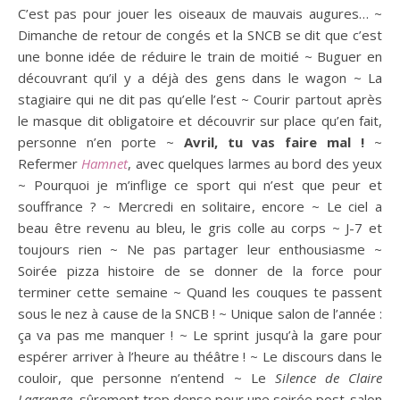
C’est pas pour jouer les oiseaux de mauvais augures… ~
Dimanche de retour de congés et la SNCB se dit que c’est
une bonne idée de réduire le train de moitié ~ Buguer en
découvrant qu’il y a déjà des gens dans le wagon ~ La
stagiaire qui ne dit pas qu’elle l’est ~ Courir partout après
le masque dit obligatoire et découvrir sur place qu’en fait,
personne n’en porte ~
Avril, tu vas faire mal !
~
Refermer
Hamnet
, avec quelques larmes au bord des yeux
~ Pourquoi je m’inflige ce sport qui n’est que peur et
souffrance ? ~ Mercredi en solitaire, encore ~ Le ciel a
beau être revenu au bleu, le gris colle au corps ~ J-7 et
toujours rien ~ Ne pas partager leur enthousiasme ~
Soirée pizza histoire de se donner de la force pour
terminer cette semaine ~ Quand les couques te passent
sous le nez à cause de la SNCB ! ~ Unique salon de l’année :
ça va pas me manquer ! ~ Le sprint jusqu’à la gare pour
espérer arriver à l’heure au théâtre ! ~ Le discours dans le
couloir, que personne n’entend ~ Le
Silence de Claire
Lagrange
, sûrement trop dense pour une soirée post-salon