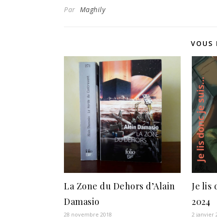
Par
Maghily
VOUS 
La Zone du Dehors d’Alain
Je lis
Damasio
2024
28 novembre 2018
2 janvier