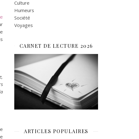
Culture
Humeurs
de
Société
ur
Voyages
ée
is
CARNET DE LECTURE 2026
e,
rs
la
je
ARTICLES POPULAIRES
le