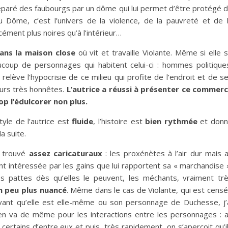
 séparé des faubourgs par un dôme qui lui permet d’être protégé 
du Dôme, c’est l’univers de la violence, de la pauvreté et de 
cément plus noires qu’à l’intérieur…
ans la maison close
où vit et travaille Violante. Même si elle 
oup de personnages qui habitent celui-ci : hommes politique
 relève l’hypocrisie de ce milieu qui profite de l’endroit et de s
jours très honnêtes.
L’autrice a réussi à présenter ce commer
p l’édulcorer non plus.
tyle de l’autrice est
fluide
, l’histoire est
bien rythmée
et don
a suite.
ai trouvé
assez caricaturaux
: les proxénètes à l’air dur mais 
t intéressée par les gains que lui rapportent sa « marchandise 
 les pattes dès qu’elles le peuvent, les méchants, vraiment tr
un peu plus nuancé
. Même dans le cas de Violante, qui est cens
ivant qu’elle est elle-même ou son personnage de Duchesse, j’
 en va de même pour les interactions entre les personnages : 
certains d’entre eux et puis, très rapidement, on s’aperçoit qu’i