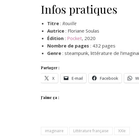
Infos pratiques
Titre
:
Rouille
Autrice
: Floriane Soulas
Édition
:
Pocket
, 2020
Nombre de pages
: 432 pages
Genre
: steampunk, littérature de l’imagina
Partager :
X
E-mail
Facebook
W
J’aime ça :
imaginaire
Littérature française
XXIe