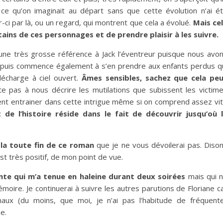
ce qu’on imaginait au départ sans que cette évolution n’ai é
-ci par là, ou un regard, qui montrent que cela a évolué.
Mais ce
ins de ces personnages et de prendre plaisir à les suivre.
r une très grosse référence à Jack l’éventreur puisque nous avo
s, puis commence également à s’en prendre aux enfants perdus q
décharge à ciel ouvert.
Âmes sensibles, sachez que cela pe
ite pas à nous décrire les mutilations que subissent les victim
ent entrainer dans cette intrigue même si on comprend assez vi
 de l’histoire réside dans le fait de découvrir jusqu’où 
 la toute fin de ce roman
que je ne vous dévoilerai pas. Diso
est très positif, de mon point de vue.
nte qui m’a tenue en haleine durant deux soirées
mais qui 
oire. Je continuerai à suivre les autres parutions de Floriane c
inaux (du moins, que moi, je n’ai pas l’habitude de fréquent
e.