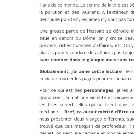
Paris de ce monde. Le centre de la ville est
la pollution et des vauriens. A l’extérieur 
débrouille pourtant, les âmes n’y sont pas for
Une grosse partie de l’histoire se déroule
d
situe en dehors du Dôme, on y croise beauc
policiers, riches hommes d’affaires, etc. On y
plaisirs pour y conclure des affaires pas tou
sans tomber dans le glauque mais sans tro
Globalement, j’ai aimé cette lecture
: le s
envie de tourner les pages pour en connaître l
Pour ce qui est des
personnages
, je les 
grand cœur, la matrone violente et uniquemen
les filles superficielles qui se tirent dans
méchants…
Bref, ça aurait mérité d’être 
nous présenter deux visages différents, su
trouvé que cela manquait de profondeur. Il
départ, on sent une certaine animosité entre 