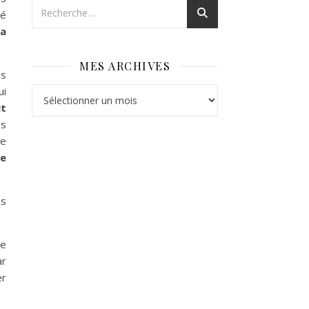
té
la
MES ARCHIVES
ns
ui
Mes archives
ut
es
te
le
ns
ne
ar
er