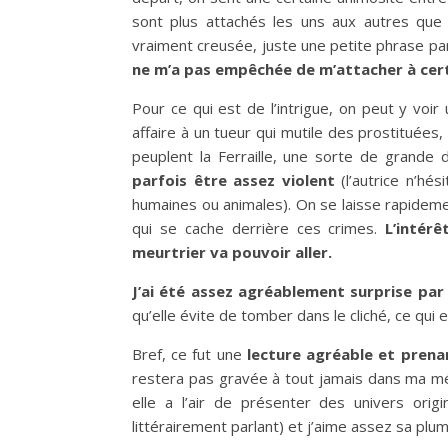
sont plus attachés les uns aux autres que 
vraiment creusée, juste une petite phrase par
ne m’a pas empêchée de m’attacher à certa
Pour ce qui est de l’intrigue, on peut y voi
affaire à un tueur qui mutile des prostituée
peuplent la Ferraille, une sorte de grande 
parfois être assez violent
(l’autrice n’hés
humaines ou animales). On se laisse rapidem
qui se cache derrière ces crimes.
L’intérêt
meurtrier va pouvoir aller.
J’ai été assez agréablement surprise par
qu’elle évite de tomber dans le cliché, ce qui 
Bref, ce fut une
lecture agréable et prena
restera pas gravée à tout jamais dans ma mém
elle a l’air de présenter des univers orig
littérairement parlant) et j’aime assez sa plum