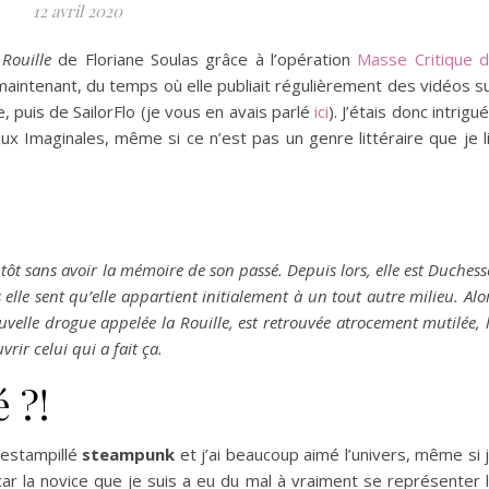
12 avril 2020
r
Rouille
de Floriane Soulas grâce à l’opération
Masse Critique 
 maintenant, du temps où elle publiait régulièrement des vidéos s
 puis de SailorFlo (je vous en avais parlé
ici
). J’étais donc intrigu
 aux Imaginales, même si ce n’est pas un genre littéraire que je l
us tôt sans avoir la mémoire de son passé. Depuis lors, elle est Duchess
lle sent qu’elle appartient initialement à un tout autre milieu. Alo
elle drogue appelée la Rouille, est retrouvée atrocement mutilée, 
rir celui qui a fait ça.
 ?!
n estampillé
steampunk
et j’ai beaucoup aimé l’univers, même si 
car la novice que je suis a eu du mal à vraiment se représenter 