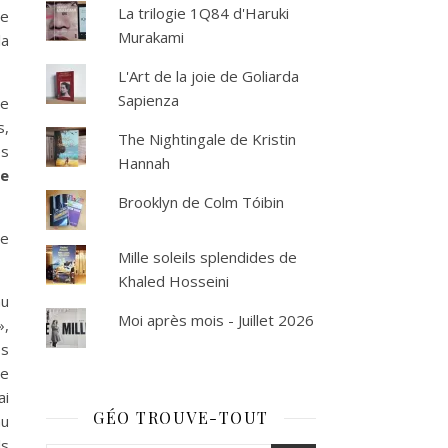
La trilogie 1Q84 d'Haruki
de
Murakami
la
L'Art de la joie de Goliarda
Sapienza
se
s,
The Nightingale de Kristin
es
Hannah
ce
Brooklyn de Colm Tóibin
ne
Mille soleils splendides de
Khaled Hosseini
au
Moi après mois - Juillet 2026
»,
ès
ée
ai
GÉO TROUVE-TOUT
au
ls