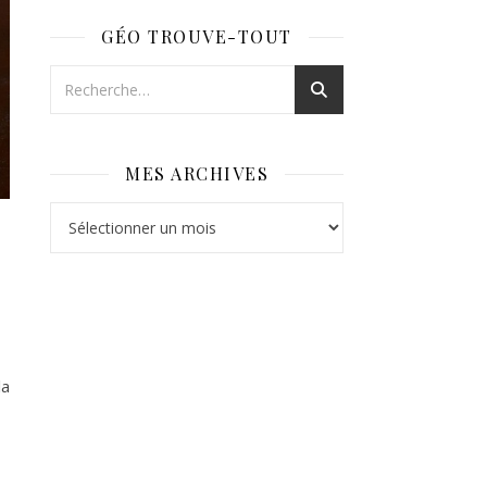
GÉO TROUVE-TOUT
MES ARCHIVES
Mes archives
la