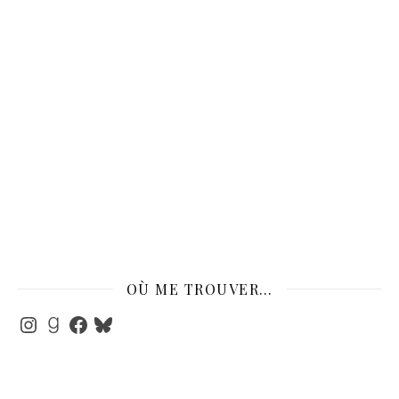
OÙ ME TROUVER…
Instagram
Goodreads
Facebook
Bluesky