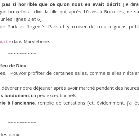
 pas si horrible que ce qu’on nous en avait décrit
[je dira
e bruxellois… dixit la fille qui, après 10 ans à Bruxelles, ne sa
ur les lignes 2 et 6].
de Park et Regent’s Park et y croiser de trop mignons peti
ouche
dans Marylebone.
~~~~~~~~~~
 feu de Dieu
!
s… Pouvoir profiter de certaines salles, comme si elles n’étaie
our dévorer notre déjeuner après avoir marché pendant des heures
s londoniens
un peu exceptionnels.
irie à l’ancienne
, remplie de tentations [et, évidemment, j’ai é
~~~~~~~~~~
 les deux.