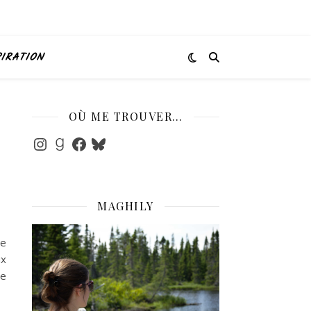
PIRATION
OÙ ME TROUVER…
Instagram
Goodreads
Facebook
Bluesky
MAGHILY
ce
ux
ne