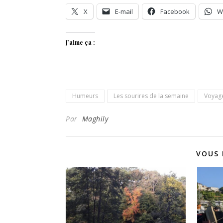
X
E-mail
Facebook
W
J’aime ça :
Humeurs
Les sourires de la semaine
Voyag
Par
Maghily
VOUS 