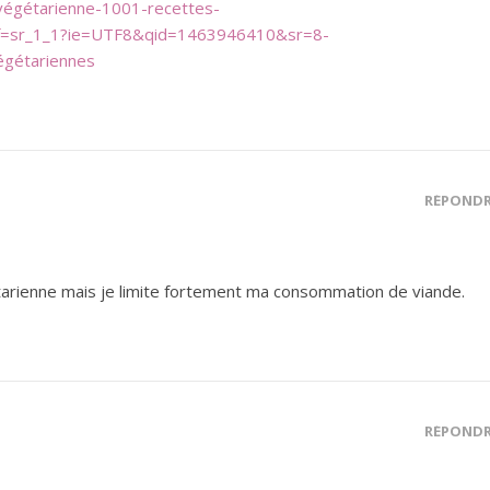
végétarienne-1001-recettes-
f=sr_1_1?ie=UTF8&qid=1463946410&sr=8-
gétariennes
RÉPOND
tarienne mais je limite fortement ma consommation de viande.
RÉPOND