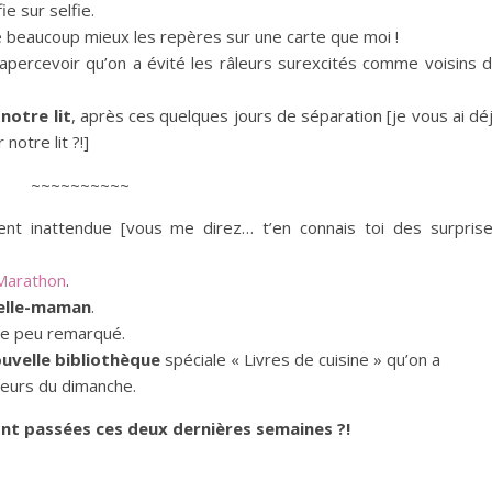
e sur selfie.
 beaucoup mieux les repères sur une carte que moi !
’apercevoir qu’on a évité les râleurs surexcités comme voisins 
t
notre lit
, après ces quelques jours de séparation [je vous ai dé
otre lit ?!]
~~~~~~~~~~
nt inattendue [vous me direz… t’en connais toi des surpris
Marathon
.
belle-maman
.
ue peu remarqué.
uvelle bibliothèque
spéciale « Livres de cuisine » qu’on a
leurs du dimanche.
nt passées ces deux dernières semaines ?!