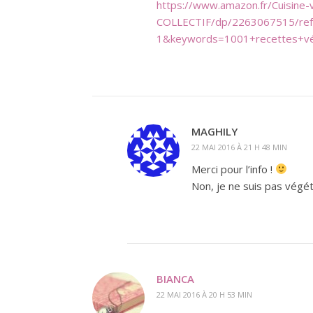
https://www.amazon.fr/Cuisine-
COLLECTIF/dp/2263067515/re
1&keywords=1001+recettes+vé
MAGHILY
22 MAI 2016 À 21 H 48 MIN
Merci pour l’info !
Non, je ne suis pas végé
BIANCA
22 MAI 2016 À 20 H 53 MIN