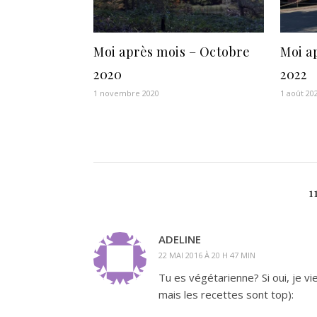
Moi après mois – Octobre
Moi ap
2020
2022
1 novembre 2020
1 août 20
1
ADELINE
22 MAI 2016 À 20 H 47 MIN
Tu es végétarienne? Si oui, je v
mais les recettes sont top):