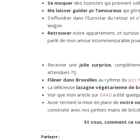
Se moquer
des touristes qui prennent selfi
Me laisser guider pr l’amoureux
qui gère
S’effondrer dans l’Eurostar du retour et s
wagon.
Retrouver
notre appartement, et surtou
parlé de mon amour incommensurable pour n
Recevoir une
jolie surprise
, complèteme
attendues ?!].
Flâner dans Bruxelles
au rythme du
Jazz 
La délicieuse
lasagne végétarienne de 
Voir que mon article sur
BAAD
a été quelq
Avoir terminé la mise en place de
notre no
construite avec nos petites mains de brico
Et vous, comment ce so
Partager :