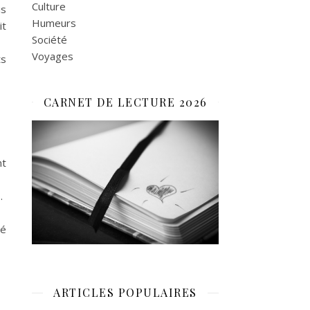
Culture
is
Humeurs
it
Société
Voyages
ts
CARNET DE LECTURE 2026
nt
.
té
ARTICLES POPULAIRES