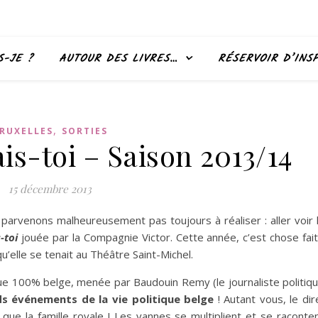
S-JE ?
AUTOUR DES LIVRES…
RÉSERVOIR D’INS
,
RUXELLES
SORTIES
ais-toi – Saison 2013/14
15 décembre 2013
e parvenons malheureusement pas toujours à réaliser : aller voir 
-toi
jouée par la Compagnie Victor. Cette année, c’est chose fai
u’elle se tenait au Théâtre Saint-Michel.
vue 100% belge, menée par Baudouin Remy (le journaliste politiq
ds événements de la vie politique belge
! Autant vous, le dir
 que la famille royale ! Les vannes se multiplient et se raconte