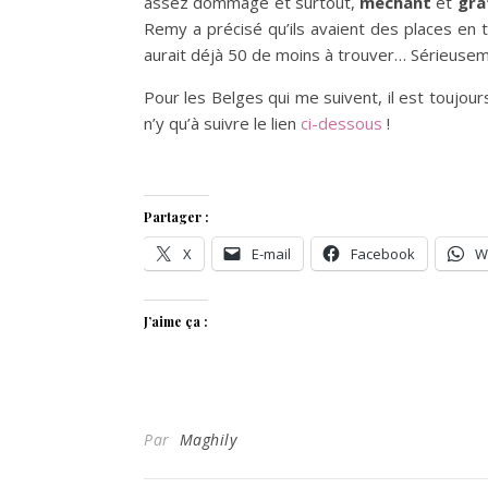
assez dommage et surtout,
méchant
et
gra
Remy a précisé qu’ils avaient des places en 
aurait déjà 50 de moins à trouver… Sérieuseme
Pour les Belges qui me suivent, il est toujour
n’y qu’à suivre le lien
ci-dessous
!
Partager :
X
E-mail
Facebook
W
J’aime ça :
Par
Maghily