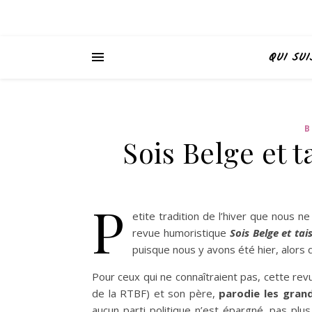
QUI SUI
B
Sois Belge et t
P
etite tradition de l’hiver que nous n
revue humoristique
Sois Belge et tais
puisque nous y avons été hier, alors q
Pour ceux qui ne connaîtraient pas, cette re
de la RTBF) et son père,
parodie les gran
aucun parti politique n’est épargné, pas plus