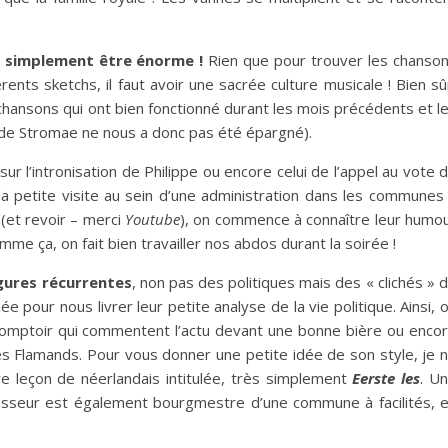
ut simplement être énorme !
Rien que pour trouver les chanso
ents sketchs, il faut avoir une sacrée culture musicale ! Bien sû
chansons qui ont bien fonctionné durant les mois précédents et l
de Stromae ne nous a donc pas été épargné).
 sur l’intronisation de Philippe ou encore celui de l’appel au vote 
la petite visite au sein d’une administration dans les communes
r (et revoir – merci
Youtube
), on commence à connaître leur humo
e ça, on fait bien travailler nos abdos durant la soirée !
gures récurrentes
, non pas des politiques mais des « clichés » 
 pour nous livrer leur petite analyse de la vie politique. Ainsi, 
comptoir qui commentent l’actu devant une bonne bière ou enco
s Flamands. Pour vous donner une petite idée de son style, je 
e leçon de néerlandais intitulée, très simplement
Eerste les
. U
fesseur est également bourgmestre d’une commune à facilités, 