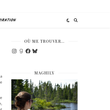
PIRATION
OÙ ME TROUVER…
Instagram
Goodreads
Facebook
Bluesky
MAGHILY
la
te
ue
e,
nt