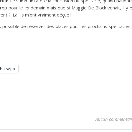
tuit
. Le summum a été la conclusion du spectacle, quand Baudou
trop pour le lendemain mais que si Maggie De Block venait, il y 
nt ?! Là, ils m’ont vraiment déçue !
s possible de réserver des places pour les prochains spectacles, 
hatsApp
Aucun commentai