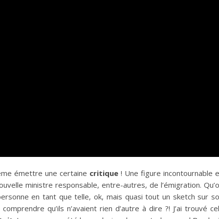
même émettre une certaine
critique
! Une figure incontournable 
nouvelle ministre responsable, entre-autres, de l’émigration. Qu’
 personne en tant que telle, ok, mais quasi tout un sketch sur s
 comprendre qu’ils n’avaient rien d’autre à dire ?! J’ai trouvé ce