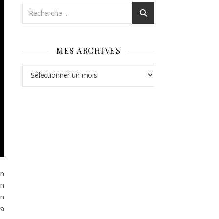
MES ARCHIVES
Mes archives
en
on
on
la