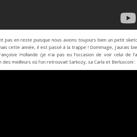
nt pas en reste puisque nous avions toujours bien un petit sket
ais cette année, il est passé à la trappe ! Dommage, j’aurais bi
ançoise Hollande (je n’ai pas eu l’occasion de voir celui de l’
un des meilleurs où l’on retrouvait Sarkozy, sa Carla et Berlusconi :