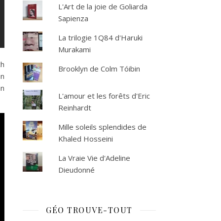
L'Art de la joie de Goliarda
Sapienza
La trilogie 1Q84 d'Haruki
Murakami
ch
Brooklyn de Colm Tóibin
en
an
L'amour et les forêts d'Eric
Reinhardt
Mille soleils splendides de
Khaled Hosseini
La Vraie Vie d'Adeline
Dieudonné
GÉO TROUVE-TOUT