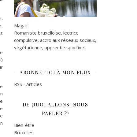
ns
Magali.
r,
Romaniste bruxelloise, lectrice
es
compulsive, accro aux réseaux sociaux,
végétarienne, apprentie sportive.
de
 à
ur
ABONNE-TOI À MON FLUX
RSS - Articles
de
on
re
DE QUOI ALLONS-NOUS
ne
PARLER ?!
ne
en
Bien-être
Bruxelles