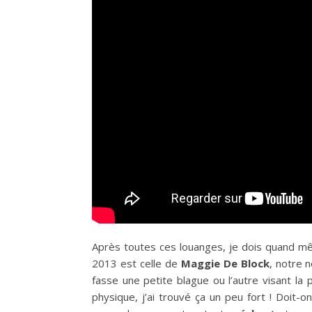
Après toutes ces louanges, je dois quand 
2013 est celle de
Maggie De Block
, notre 
fasse une petite blague ou l’autre visant la
physique, j’ai trouvé ça un peu fort ! Doit-on