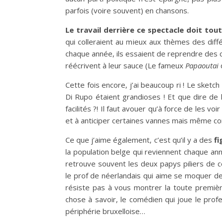
parfois (voire souvent) en chansons.
Le travail derrière ce spectacle doit to
qui colleraient au mieux aux thèmes des différ
chaque année, ils essaient de reprendre des 
réécrivent à leur sauce (Le fameux
Papaoutai
Cette fois encore, j’ai beaucoup ri ! Le sketch
Di Rupo étaient grandioses ! Et que dire de 
facilités ?! Il faut avouer qu’à force de les voi
et à anticiper certaines vannes mais même comm
Ce que j’aime également, c’est qu’il y a des
fi
la population belge qui reviennent chaque année
retrouve souvent les deux papys piliers de 
le prof de néerlandais qui aime se moquer de
résiste pas à vous montrer la toute premièr
chose à savoir, le comédien qui joue le pro
périphérie bruxelloise…