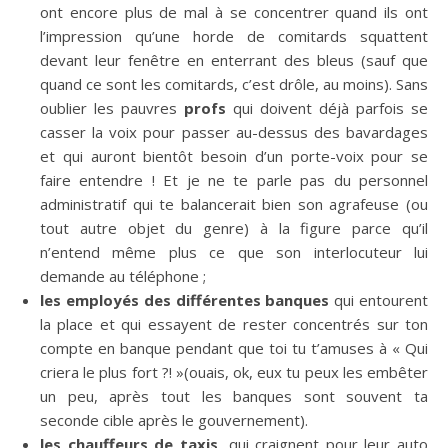
ont encore plus de mal à se concentrer quand ils ont
l’impression qu’une horde de comitards squattent
devant leur fenêtre en enterrant des bleus (sauf que
quand ce sont les comitards, c’est drôle, au moins). Sans
oublier les pauvres
profs
qui doivent déjà parfois se
casser la voix pour passer au-dessus des bavardages
et qui auront bientôt besoin d’un porte-voix pour se
faire entendre ! Et je ne te parle pas du personnel
administratif qui te balancerait bien son agrafeuse (ou
tout autre objet du genre) à la figure parce qu’il
n’entend même plus ce que son interlocuteur lui
demande au téléphone ;
les employés des différentes banques
qui entourent
la place et qui essayent de rester concentrés sur ton
compte en banque pendant que toi tu t’amuses à « Qui
criera le plus fort ?! »(ouais, ok, eux tu peux les embêter
un peu, après tout les banques sont souvent ta
seconde cible après le gouvernement).
les chauffeurs de taxis
, qui craignent pour leur auto