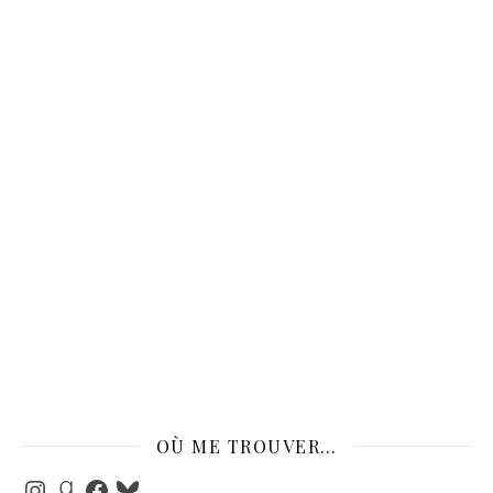
OÙ ME TROUVER…
Instagram
Goodreads
Facebook
Bluesky