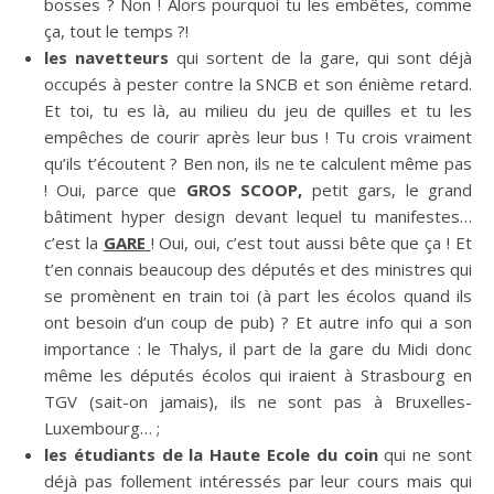
bosses ? Non ! Alors pourquoi tu les embêtes, comme
ça, tout le temps ?!
les navetteurs
qui sortent de la gare, qui sont déjà
occupés à pester contre la SNCB et son énième retard.
Et toi, tu es là, au milieu du jeu de quilles et tu les
empêches de courir après leur bus ! Tu crois vraiment
qu’ils t’écoutent ? Ben non, ils ne te calculent même pas
! Oui, parce que
GROS SCOOP,
petit gars, le grand
bâtiment hyper design devant lequel tu manifestes…
c’est la
GARE
! Oui, oui, c’est tout aussi bête que ça ! Et
t’en connais beaucoup des députés et des ministres qui
se promènent en train toi (à part les écolos quand ils
ont besoin d’un coup de pub) ? Et autre info qui a son
importance : le Thalys, il part de la gare du Midi donc
même les députés écolos qui iraient à Strasbourg en
TGV (sait-on jamais), ils ne sont pas à Bruxelles-
Luxembourg… ;
les étudiants de la Haute Ecole du coin
qui ne sont
déjà pas follement intéressés par leur cours mais qui