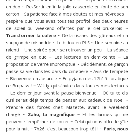
en duo ~ Re-Sortir enfin la jolie casserole en fonte de son
carton ~ Sa patience face à mes doutes et mes névroses ~
J’espère que vous avez tous·tes profité des deux heures
de soleil du weekend offertes par le ciel bruxellois ~
Transformer la colère
~ De la tisane, des gâteaux et un
soupçon de misandrie ~ Le bidou en PLS ~ Une semaine au
ralenti ~ Une soirée pour se retrouver un peu ~ La séance
de grimpe en duo ~ Les lectures en demi-teinte ~ La
proposition de verre impromptue ~ Décidément, ce garçon
passe sa vie dans les bars du cimetière ~ Avis de tempête
~ Bienvenue en absurdie ~ En pyjama dès 17h15 : pratique
ce Brupass ! ~ Wittig qui s’invite dans toutes mes lectures
~ Le dernier jour avant la pause bienvenue ~ Où tu te dis
qu’il serait déjà temps de penser aux cadeaux de Noël ~
Prendre des forces chez Mazette, avant le weekend
chargé ~
Zaho, la magnifique
~ Et les larmes qui ne
peuvent s’empêcher de couler ~ Celui qui nous offre le gîte
pour la nuit ~ 7h26, c’est beaucoup trop tôt ! ~
Paris, nous