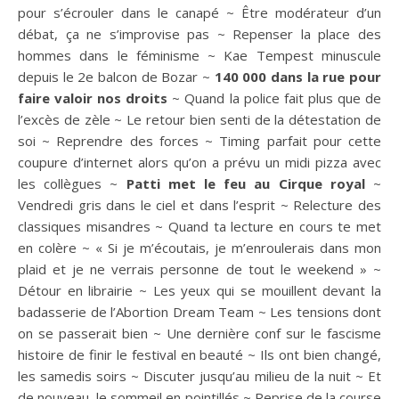
pour s’écrouler dans le canapé ~ Être modérateur d’un
débat, ça ne s’improvise pas ~ Repenser la place des
hommes dans le féminisme ~ Kae Tempest minuscule
depuis le 2e balcon de Bozar ~
140 000 dans la rue pour
faire valoir nos droits
~ Quand la police fait plus que de
l’excès de zèle ~ Le retour bien senti de la détestation de
soi ~ Reprendre des forces ~ Timing parfait pour cette
coupure d’internet alors qu’on a prévu un midi pizza avec
les collègues ~
Patti met le feu au Cirque royal
~
Vendredi gris dans le ciel et dans l’esprit ~ Relecture des
classiques misandres ~ Quand ta lecture en cours te met
en colère ~ « Si je m’écoutais, je m’enroulerais dans mon
plaid et je ne verrais personne de tout le weekend » ~
Détour en librairie ~ Les yeux qui se mouillent devant la
badasserie de l’Abortion Dream Team ~ Les tensions dont
on se passerait bien ~ Une dernière conf sur le fascisme
histoire de finir le festival en beauté ~ Ils ont bien changé,
les samedis soirs ~ Discuter jusqu’au milieu de la nuit ~ Et
de nouveau, le sommeil en pointillés ~ Reprise de la course