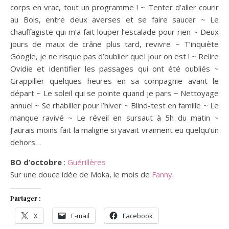
corps en vrac, tout un programme ! ~ Tenter d’aller courir
au Bois, entre deux averses et se faire saucer ~ Le
chauffagiste qui m’a fait louper l’escalade pour rien ~ Deux
jours de maux de crâne plus tard, revivre ~ T’inquiète
Google, je ne risque pas d’oublier quel jour on est ! ~ Relire
Ovidie et identifier les passages qui ont été oubliés ~
Grappiller quelques heures en sa compagnie avant le
départ ~ Le soleil qui se pointe quand je pars ~ Nettoyage
annuel ~ Se rhabiller pour l’hiver ~ Blind-test en famille ~ Le
manque ravivé ~ Le réveil en sursaut à 5h du matin ~
J’aurais moins fait la maligne si yavait vraiment eu quelqu’un
dehors…
BO d’octobre
:
Guérillères
Sur une douce idée de Moka, le mois de
Fanny
.
Partager :
X
E-mail
Facebook