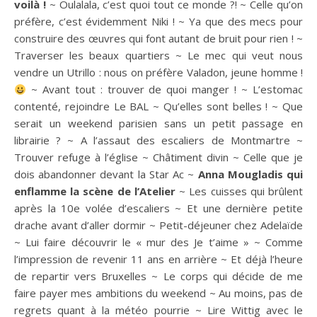
voilà !
~ Oulalala, c’est quoi tout ce monde ?! ~ Celle qu’on
préfère, c’est évidemment Niki ! ~ Ya que des mecs pour
construire des œuvres qui font autant de bruit pour rien ! ~
Traverser les beaux quartiers ~ Le mec qui veut nous
vendre un Utrillo : nous on préfère Valadon, jeune homme !
~ Avant tout : trouver de quoi manger ! ~ L’estomac
contenté, rejoindre Le BAL ~ Qu’elles sont belles ! ~ Que
serait un weekend parisien sans un petit passage en
librairie ? ~ A l’assaut des escaliers de Montmartre ~
Trouver refuge à l’église ~ Châtiment divin ~ Celle que je
dois abandonner devant la Star Ac ~
Anna Mougladis qui
enflamme la scène de l’Atelier
~ Les cuisses qui brûlent
après la 10e volée d’escaliers ~ Et une dernière petite
drache avant d’aller dormir ~ Petit-déjeuner chez Adelaïde
~ Lui faire découvrir le « mur des Je t’aime » ~ Comme
l’impression de revenir 11 ans en arrière ~ Et déjà l’heure
de repartir vers Bruxelles ~ Le corps qui décide de me
faire payer mes ambitions du weekend ~ Au moins, pas de
regrets quant à la météo pourrie ~ Lire Wittig avec le