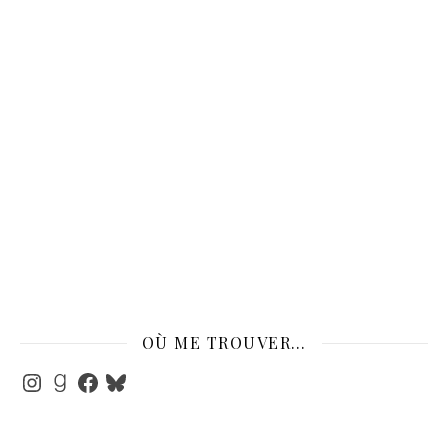
OÙ ME TROUVER…
Instagram
Goodreads
Facebook
Bluesky