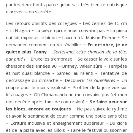
par les deux bouts parce qu’on sait très bien ce qui risque
d’arriver si on s’arrête…
Les retours positifs des collègues ~ Les cernes de 15 cm
~ LLN again ~ La pièce qui ne nous convainc pas ~ La pinsa
qui fait exploser le bidou ~ Lauren à la Maison Poème ~ Se
demander comment on va s’habiller ~
En octobre, je ne
quitte plus Fanny
~
Sortez-moi cette chanson de la tête,
par pitié !
~ Bruxelles s’embrase ~ Se casser la voix sur les
chansons des années 90 ~ Britney, valeur sûre ~ Tempête
et nuit quasi blanche ~ Samedi au ralenti ~ Tentative de
décrassage du dimanche ~ Découvrir
Les Guérillères
~ Un
couple pour le moins explosif ~ Profiter de la jolie vue sur
les nuages ~ Où Chimamanda ne me convainc pas [et mon
dos décède après tant de contorsion] ~
Se faire peur sur
les blocs, encore et toujours
~ Ne pas suivre le rythme
et avoir le sentiment de courir comme une poule sans tête
~ Écriture inclusive et enseignement supérieur ~ Du cidre
et de la pizza avec les Lillois ~ Faire le festival buissonnier