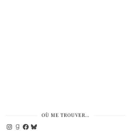
OÙ ME TROUVER…
Instagram
Goodreads
Facebook
Bluesky