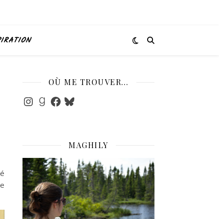
PIRATION
OÙ ME TROUVER…
Instagram
Goodreads
Facebook
Bluesky
MAGHILY
vé
le