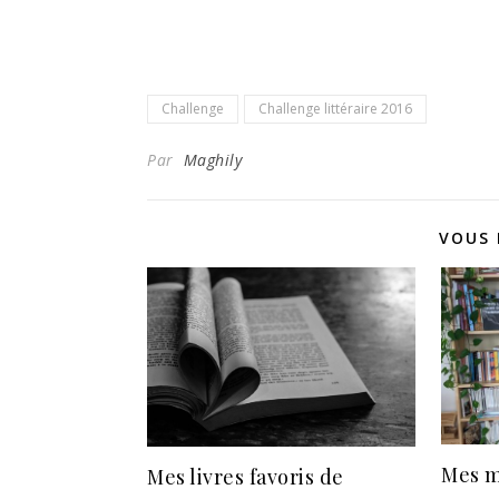
Challenge
Challenge littéraire 2016
Par
Maghily
VOUS 
Mes m
Mes livres favoris de