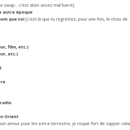
 de swap… c’est donc assez mal barré]
une autre époque
énom que toi
[c’est là que tu regrettes, pour une fois, le choix de
ur, film, etc.)
ur, etc.)
t
tre
 radio
en Orient
mon amour pour les extra-terrestre, je risque fort de zapper celui