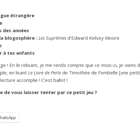
langue étrangère
e
is des années
 la blogosphère :
Les Suprêmes
d’Edward Kelsey Moore
e
ir à tes enfants
nge ! En le relisant, je me rends compte que ce mois-ci, je viens 
ple, en lisant
Le Livre de Perle
de Timothée de Fombelle [une peti
lecture accomplie ! C’est ballot !
e de vous laisser tenter par ce petit jeu ?
hatsApp