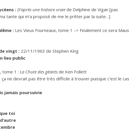
ycéens :
D’après une histoire vraie
de Delphine de Vigan [pas
 ma tante qui m’a proposé de me le prêter par la suite…]
ulême :
Les Vieux Fourneaux, tome 1 –> Finalement ce sera Maus
 de vingt :
22/11/1963 de Stephen King
n lieu public
e, tome 1 :
La Chute des géants
de Ken Follett
, ça ne devrait pas être très difficile à trouver puisque c’est le ca
s jamais poursuivie
que toi
 d’autre
ptembre