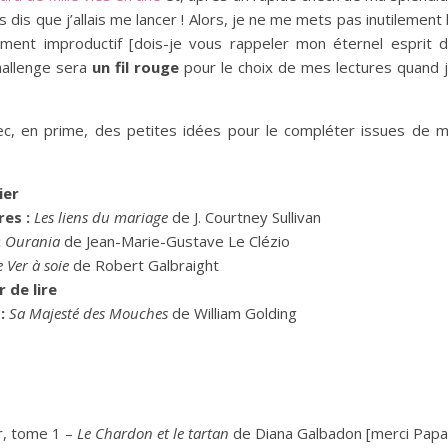
is dis que j’allais me lancer ! Alors, je ne me mets pas inutilement 
ement improductif [dois-je vous rappeler mon éternel esprit 
hallenge sera
un fil rouge
pour le choix de mes lectures quand 
vec, en prime, des petites idées pour le compléter issues de 
vier
res :
Les liens du mariage
de J. Courtney Sullivan
:
Ourania
de Jean-Marie-Gustave Le Clézio
e Ver à soie
de Robert Galbraight
 de lire
 :
Sa Majesté des Mouches
de William Golding
r, tome 1 –
Le Chardon et le tartan
de Diana Galbadon [merci Papa