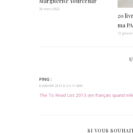
Marguerite Yourcenar
28 mars 2022
20 liv
ma PA
12 janvie
U
PING :
8 JANVIER 2013 À 5 H 11 MIN
The To Read List 2013 (en français quand m
SI VOUS SOUHAIT