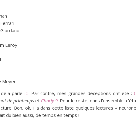
iman
Ferrari
 Giordano
am Leroy
l
e Meyer
 déjà parlé
ici
. Par contre, mes grandes déceptions ont été :
but de printemps
et
Charly 9
. Pour le reste, dans l’ensemble, c’éta
ure. Bon, ok, il a dans cette liste quelques lectures « neuron
ait du bien aussi, de temps en temps !