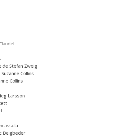
Claudel
s
e
de Stefan Zweig
 Suzanne Collins
nne Collins
ieg Larsson
kett
d
ncassola
c Beigbeder