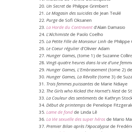
Un Secret
de Philippe Grimbert
Le Magasin des suicides
de Jean Teulé
Purge
de Sofi Oksanen
La Horde du Contrevent
d’Alain Damasio
L’Alchimiste
de Paolo Coelho
La Petite Fille de Monsieur Linh
de Philippe 
Le Coeur régulier
d’Olivier Adam
Hunger Games
, (tome 1) de Suzanne Collin
Vingt-quatre heures dans la vie d’une femm
Hunger Games, L’Embrasement
(tome 2) de
Hunger Games, La Révolte
(tome 3) de Suza
Trois femmes puissantes
de Marie Ndiaye
The Girls who Kicked the Hornet’s Nest
de St
La Couleur des sentiments
de Kathryn Stoc
Début de printemps
de Penelope Fitzgeral
Lame de fond
de Linda Lê
La Vie sexuelle des super héros
de Mario Ma
Premier Bilan après l’Apocalypse
de Fredéri