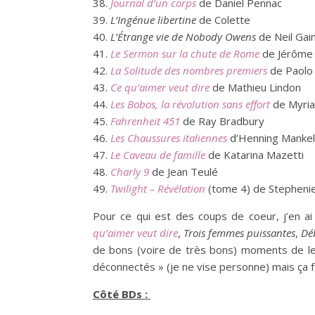
Journal d’un corps
de Daniel Pennac
L’Ingénue libertine
de Colette
L’Étrange vie de Nobody Owens
de Neil Ga
Le Sermon sur la chute de Rome
de Jérôme 
La Solitude des nombres premiers
de Paolo
Ce qu’aimer veut dire
de Mathieu Lindon
Les Bobos, la révolution sans effort
de Myri
Fahrenheit 451
de Ray Bradbury
Les Chaussures italiennes
d’Henning Mankel
Le Caveau de famille
de Katarina Mazetti
Charly 9
de Jean Teulé
Twilight – Révélation
(tome 4) de Stepheni
Pour ce qui est des coups de coeur, j’en ai
qu’aimer veut dire
,
Trois femmes puissantes
,
Dé
de bons (voire de très bons) moments de lect
déconnectés » (je ne vise personne) mais ça f
Côté BDs :