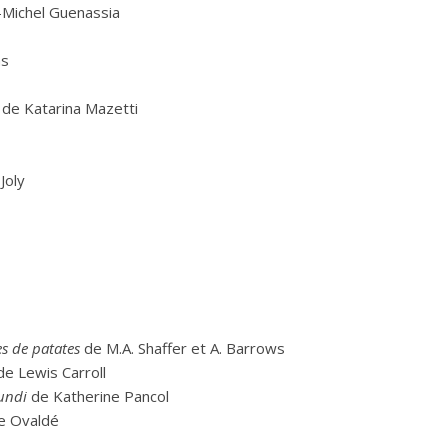
-Michel Guenassia
as
ni de Katarina Mazetti
Joly
es de patates
de M.A. Shaffer et A. Barrows
e Lewis Carroll
lundi
de Katherine Pancol
e Ovaldé