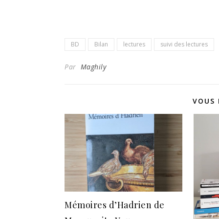
BD
Bilan
lectures
suivi des lectures
Par
Maghily
VOUS 
Mémoires d’Hadrien de