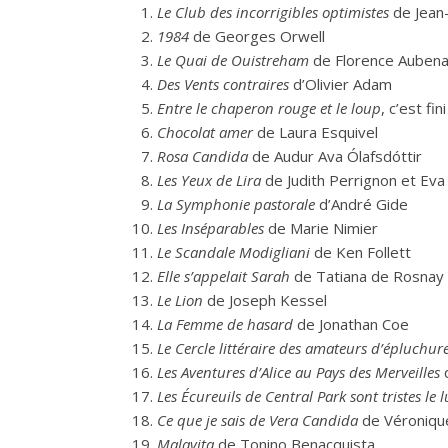
Le Club des incorrigibles optimistes
de Jean
1984
de Georges Orwell
Le Quai de Ouistreham
de Florence Auben
Des Vents contraires
d’Olivier Adam
Entre le chaperon rouge et le loup
, c’est fi
Chocolat amer
de Laura Esquivel
Rosa Candida
de Audur Ava Ólafsdóttir
Les Yeux de Lira
de Judith Perrignon et Eva 
La Symphonie pastorale
d’André Gide
Les Inséparables
de Marie Nimier
Le Scandale Modigliani
de Ken Follett
Elle s’appelait Sarah
de Tatiana de Rosnay
Le Lion
de Joseph Kessel
La Femme de hasard
de Jonathan Coe
Le Cercle littéraire des amateurs d’épluchur
Les Aventures d’Alice au Pays des Merveilles
d
Les Écureuils de Central Park sont tristes le 
Ce que je sais de Vera Candida
de Véroniqu
Malavita
de Tonino Benacquista