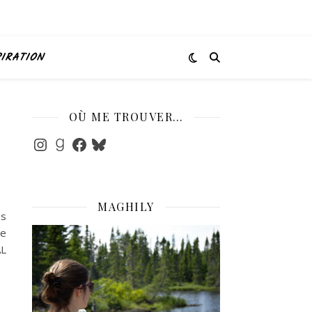
PIRATION
OÙ ME TROUVER…
Instagram
Goodreads
Facebook
Bluesky
MAGHILY
us
te
AL