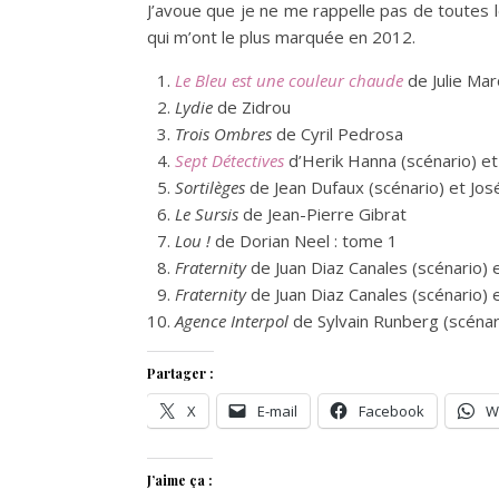
J’avoue que je ne me rappelle pas de toutes 
qui m’ont le plus marquée en 2012.
Le Bleu est une couleur chaude
de Julie Ma
Lydie
de Zidrou
Trois Ombres
de Cyril Pedrosa
Sept Détectives
d’Herik Hanna (scénario) et
Sortilèges
de Jean Dufaux (scénario) et Jos
Le Sursis
de Jean-Pierre Gibrat
Lou !
de Dorian Neel : tome 1
Fraternity
de Juan Diaz Canales (scénario) 
Fraternity
de Juan Diaz Canales (scénario) 
Agence Interpol
de Sylvain Runberg (scénari
Partager :
X
E-mail
Facebook
W
J’aime ça :